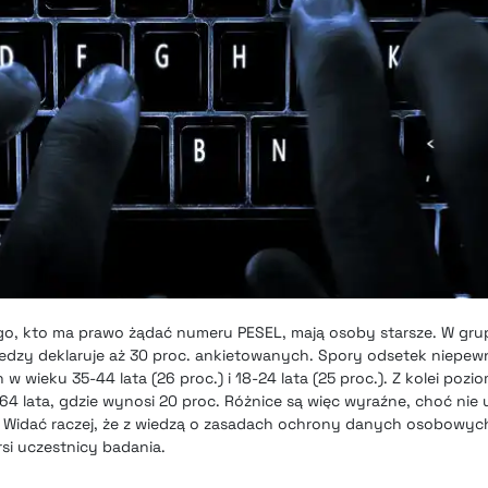
ego, kto ma prawo żądać numeru PESEL, mają osoby starsze. W gru
iedzy deklaruje aż 30 proc. ankietowanych. Spory odsetek niepe
 wieku 35-44 lata (26 proc.) i 18-24 lata (25 proc.). Z kolei poz
-64 lata, gdzie wynosi 20 proc. Różnice są więc wyraźne, choć nie 
. Widać raczej, że z wiedzą o zasadach ochrony danych osobowyc
rsi uczestnicy badania.