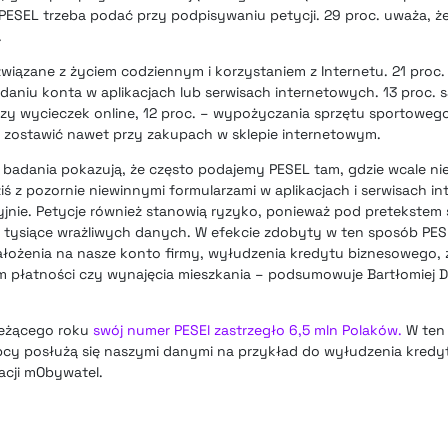
 PESEL trzeba podać przy podpisywaniu petycji. 29 proc. uważa, że
.
związane z życiem codziennym i korzystaniem z Internetu. 21 proc
daniu konta w aplikacjach lub serwisach internetowych. 13 proc. s
zy wycieczek online, 12 proc. – wypożyczania sprzętu sportowego,
 zostawić nawet przy zakupach w sklepie internetowym.
i badania pokazują, że często podajemy PESEL tam, gdzie wcale ni
ziś z pozornie niewinnymi formularzami w aplikacjach i serwisach i
jnie. Petycje również stanowią ryzyko, ponieważ pod pretekstem
ć tysiące wrażliwych danych. W efekcie zdobyty w ten sposób PE
ałożenia na nasze konto firmy, wyłudzenia kredytu biznesowego,
 płatności czy wynajęcia mieszkania – podsumowuje Bartłomiej D
ieżącego roku
swój numer PESEl zastrzegło 6,5 mln Polaków.
W ten
ępcy posłużą się naszymi danymi na przykład do wyłudzenia kred
acji mObywatel.