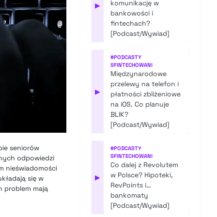
komunikację w
▶
bankowości i
fintechach?
[Podcast/Wywiad]
#
PODCASTY
SFINTECHOWANI
Międzynarodowe
przelewy na telefon i
▶
płatności zbliżeniowe
na iOS. Co planuje
BLIK?
[Podcast/Wywiad]
pie seniorów
#
PODCASTY
SFINTECHOWANI
wnych odpowiedzi
Co dalej z Revolutem
iom nieświadomości
w Polsce? Hipoteki,
▶
układają się w
RevPoints i…
h problem mają
bankomaty
[Podcast/Wywiad]