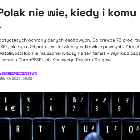
olak nie wie, kiedy i komu
L
h dotyczących ochrony danych osobowych. Co prawda 76 proc. twi
, ale tylko 23 proc. jest tej wiedzy całkowicie pewnych. Z kolei
wątpliwości lub nie ma żadnej wiedzy na ten temat – wynika z bad
serwisu ChronPESEL.pl i Krajowego Rejestru Długów.
YBERBEZPIECZEŃSTWO
ERNIKA 2025, 09:32