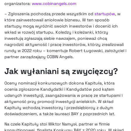
organizatora:
www.cobinangels.com
– Zgłoszenia pochodzą przede wszystkim od
startupów
, w
które zainwestowali aniołowie biznesu. W ten sposób
startupy mogą wyróżnić swoich inwestorów i docenić ich
wkład w rozwój startupu. Koledzy i koleżanki, którzy
inwestują zgłaszają siebie nawzajem, ponieważ chcą
nagrodzić aktywność i pracę inwestorów, którzy zrealizowali
rundy w 2022 roku – komentuje Robert Ługowski, założyciel i
partner zarządzający COBIN Angels.
Jak wyłaniani są zwycięzcy?
Oceny nominacji konkursowych dokona Kapituła, która
ocenia zgłoszone Kandydatki i Kandydatów pod kątem
udanych inwestycji, zaangażowania w pracę ze startupami i
aktywność przy promocji inwestycji anielskich. W skład
Kapituły wchodzą inwestorzy i przedsiębiorcy z dużym
doświadczeniem, a także laureaci BAY z poprzednich lat.
Na czele Kapituły stoi Wiktor Namysł, partner w firmie
konsultingowej, finalista Konkursu BAY z 2020 roku. W skład