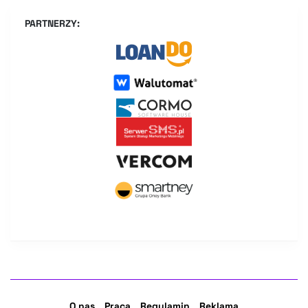
PARTNERZY:
O nas
Praca
Regulamin
Reklama