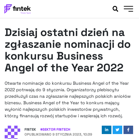
AKTUALNOŚCI
Dzisiaj ostatni dzień na
BANKOWOŚĆ
EVENTY
zgłaszanie nominacji do
FELIETONY
konkursu Business
WYWIADY
Angel of the Year 2022
LEGAL
PODCASTY
Otwarte nominacje do konkursu Business Angel of the Year
EXTRA
FINTEK
2022 potrwają do 9 stycznia. Organizatorzy plebiscytu
OKIEM EKSPERTA
przedłużyli czas na zgłaszanie najlepszych polskich aniołów
biznesu. Business Angel of the Year to konkurs mający
wyłonić najlepszych polskich inwestorów prywatnych,
którzy finansują rozwój startupów i wspierają ich rozwój.
FINTEK
#
SEKTOR FINTECH
OPUBLIKOWANO
9 STYCZNIA 2023, 10:39