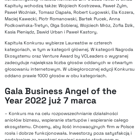
Kapituły wchodzą także: Wojciech Kostrzewa, Paweł Zylm,
Paweł Woźniak, Tomasz Ciąpała, Robert Ługowski, Ela Kozera,
Maciej Kawecki, Piotr Romanowski, Bartek Pucek, Anna
Podkowińska-Tretyn, Olga Sobieraj, Wojciech Mróz, Zofia Dzik,
Kasia Pieniądz, Dawid Urban i Paweł Kastory.
Kapituła Konkursu wybierze Laureatów w czterech
kategoriach, w tym w kategorii głównej. W kategorii Nagroda
Ekosystemu oraz Venture Award by VCLeaders o wygranej
zadecyduje największa liczba głosów oddanych w otwartym
głosowaniu internetowym. W ubiegłorocznej edycji Konkursu
oddano prawie 1000 głosów w obu kategoriach.
Gala Business Angel of the
Year 2022 już 7 marca
– Konkurs ma na celu rozpowszechnianie działalności
aniołów biznesu, wspieranie startupów i wspieranie całego
ekosystemu. Chcemy, aby ilość innowacyjnych firm w Polsce
rosła i dobrze funkcjonowała. Inwestorzy poza satysfakcją i
podążaniem za zwrotami powinni pomóc startupom w