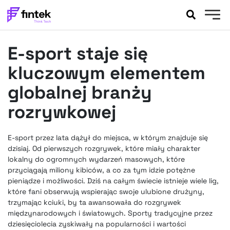
AKTUALNOŚCI
E-sport staje się
BANKOWOŚĆ
EVENTY
kluczowym elementem
FELIETONY
globalnej branży
WYWIADY
rozrywkowej
LEGAL
PODCASTY
E-sport przez lata dążył do miejsca, w którym znajduje się
EXTRA
FINTEK
dzisiaj. Od pierwszych rozgrywek, które miały charakter
OKIEM EKSPERTA
lokalny do ogromnych wydarzeń masowych, które
przyciągają miliony kibiców, a co za tym idzie potężne
pieniądze i możliwości. Dziś na całym świecie istnieje wiele lig,
które fani obserwują wspierając swoje ulubione drużyny,
trzymając kciuki, by ta awansowała do rozgrywek
międzynarodowych i światowych. Sporty tradycyjne przez
dziesięciolecia zyskiwały na popularności i wartości