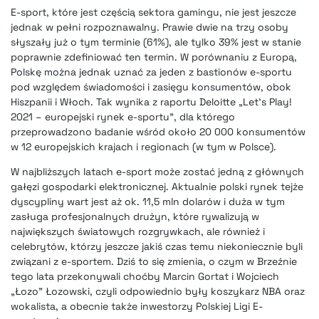
E-sport, które jest częścią sektora gamingu, nie jest jeszcze
jednak w pełni rozpoznawalny. Prawie dwie na trzy osoby
słyszały już o tym terminie (61%), ale tylko 39% jest w stanie
poprawnie zdefiniować ten termin. W porównaniu z Europą,
Polskę można jednak uznać za jeden z bastionów e-sportu
pod względem świadomości i zasięgu konsumentów, obok
Hiszpanii i Włoch. Tak wynika z raportu Deloitte „Let’s Play!
2021 – europejski rynek e-sportu”, dla którego
przeprowadzono badanie wśród około 20 000 konsumentów
w 12 europejskich krajach i regionach (w tym w Polsce).
W najbliższych latach e-sport może zostać jedną z głównych
gałęzi gospodarki elektronicznej. Aktualnie polski rynek tejże
dyscypliny wart jest aż ok. 11,5 mln dolarów i duża w tym
zasługa profesjonalnych drużyn, które rywalizują w
największych światowych rozgrywkach, ale również i
celebrytów, którzy jeszcze jakiś czas temu niekoniecznie byli
związani z e-sportem. Dziś to się zmienia, o czym w Brzeźnie
tego lata przekonywali choćby Marcin Gortat i Wojciech
„Łozo” Łozowski, czyli odpowiednio były koszykarz NBA oraz
wokalista, a obecnie także inwestorzy Polskiej Ligi E-