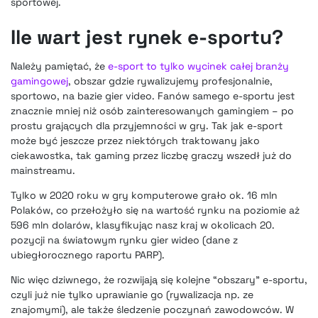
sportowej.
Ile wart jest rynek e-sportu?
Należy pamiętać, że
e-sport to tylko wycinek całej branży
gamingowej
, obszar gdzie rywalizujemy profesjonalnie,
sportowo, na bazie gier video. Fanów samego e-sportu jest
znacznie mniej niż osób zainteresowanych gamingiem – po
prostu grających dla przyjemności w gry. Tak jak e-sport
może być jeszcze przez niektórych traktowany jako
ciekawostka, tak gaming przez liczbę graczy wszedł już do
mainstreamu.
Tylko w 2020 roku w gry komputerowe grało ok. 16 mln
Polaków, co przełożyło się na wartość rynku na poziomie aż
596 mln dolarów, klasyfikując nasz kraj w okolicach 20.
pozycji na światowym rynku gier wideo (dane z
ubiegłorocznego raportu PARP).
Nic więc dziwnego, że rozwijają się kolejne “obszary” e-sportu,
czyli już nie tylko uprawianie go (rywalizacja np. ze
znajomymi), ale także śledzenie poczynań zawodowców. W