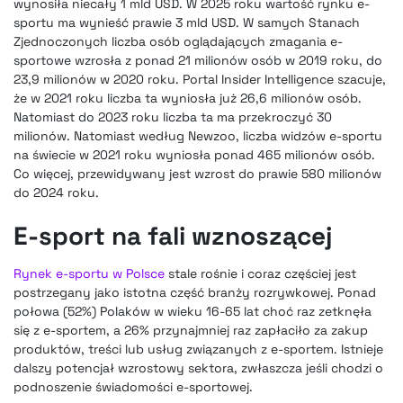
wynosiła niecały 1 mld USD. W 2025 roku wartość rynku e-
sportu ma wynieść prawie 3 mld USD. W samych Stanach
Zjednoczonych liczba osób oglądających zmagania e-
sportowe wzrosła z ponad 21 milionów osób w 2019 roku, do
23,9 milionów w 2020 roku. Portal Insider Intelligence szacuje,
że w 2021 roku liczba ta wyniosła już 26,6 milionów osób.
Natomiast do 2023 roku liczba ta ma przekroczyć 30
milionów. Natomiast według Newzoo, liczba widzów e-sportu
na świecie w 2021 roku wyniosła ponad 465 milionów osób.
Co więcej, przewidywany jest wzrost do prawie 580 milionów
do 2024 roku.
E-sport na fali wznoszącej
Rynek e-sportu w Polsce
stale rośnie i coraz częściej jest
postrzegany jako istotna część branży rozrywkowej. Ponad
połowa (52%) Polaków w wieku 16-65 lat choć raz zetknęła
się z e-sportem, a 26% przynajmniej raz zapłaciło za zakup
produktów, treści lub usług związanych z e-sportem. Istnieje
dalszy potencjał wzrostowy sektora, zwłaszcza jeśli chodzi o
podnoszenie świadomości e-sportowej.