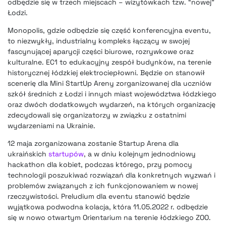
odbędzie się w trzech miejscach – wizytówkach tzw. “nowej”
Łodzi.
Monopolis, gdzie odbędzie się część konferencyjna eventu,
to niezwykły, industrialny kompleks łączący w swojej
fascynującej aparycji części biurowe, rozrywkowe oraz
kulturalne. EC1 to edukacyjny zespół budynków, na terenie
historycznej łódzkiej elektrociepłowni. Będzie on stanowił
scenerię dla Mini StartUp Areny zorganizowanej dla uczniów
szkół średnich z Łodzi i innych miast województwa łódzkiego
oraz dwóch dodatkowych wydarzeń, na których organizację
zdecydowali się organizatorzy w związku z ostatnimi
wydarzeniami na Ukrainie.
12 maja zorganizowana zostanie Startup Arena dla
ukraińskich
startupów
, a w dniu kolejnym jednodniowy
hackathon dla kobiet, podczas którego, przy pomocy
technologii poszukiwać rozwiązań dla konkretnych wyzwań i
problemów związanych z ich funkcjonowaniem w nowej
rzeczywistości. Preludium dla eventu stanowić będzie
wyjątkowa podwodna kolacja, która 11.05.2022 r. odbędzie
się w nowo otwartym Orientarium na terenie łódzkiego ZOO.