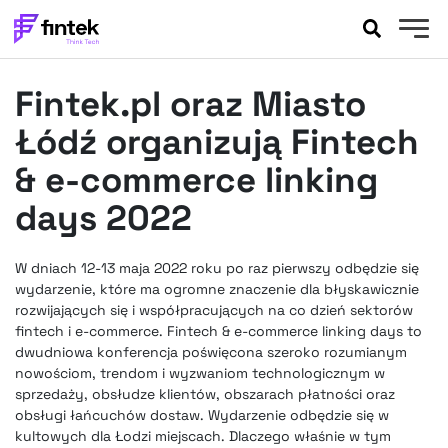
AKTUALNOŚCI
Fintek.pl oraz Miasto
BANKOWOŚĆ
EVENTY
Łódź organizują Fintech
FELIETONY
& e-commerce linking
WYWIADY
days 2022
LEGAL
PODCASTY
W dniach 12-13 maja 2022 roku po raz pierwszy odbędzie się
EXTRA
FINTEK
wydarzenie, które ma ogromne znaczenie dla błyskawicznie
OKIEM EKSPERTA
rozwijających się i współpracujących na co dzień sektorów
fintech i e-commerce. Fintech & e-commerce linking days to
dwudniowa konferencja poświęcona szeroko rozumianym
nowościom, trendom i wyzwaniom technologicznym w
sprzedaży, obsłudze klientów, obszarach płatności oraz
obsługi łańcuchów dostaw. Wydarzenie odbędzie się w
kultowych dla Łodzi miejscach. Dlaczego właśnie w tym