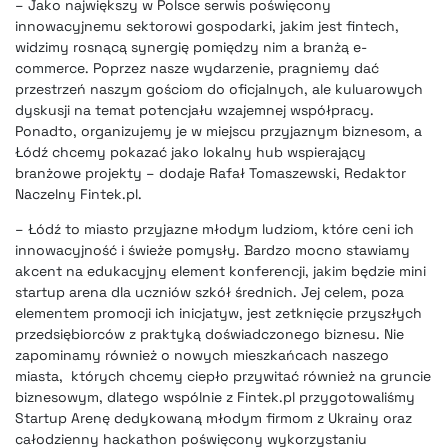
– Jako największy w Polsce serwis poświęcony
innowacyjnemu sektorowi gospodarki, jakim jest fintech,
widzimy rosnącą synergię pomiędzy nim a branżą e-
commerce. Poprzez nasze wydarzenie, pragniemy dać
przestrzeń naszym gościom do oficjalnych, ale kuluarowych
dyskusji na temat potencjału wzajemnej współpracy.
Ponadto, organizujemy je w miejscu przyjaznym biznesom, a
Łódź chcemy pokazać jako lokalny hub wspierający
branżowe projekty – dodaje Rafał Tomaszewski, Redaktor
Naczelny Fintek.pl.
– Łódź to miasto przyjazne młodym ludziom, które ceni ich
innowacyjność i świeże pomysły. Bardzo mocno stawiamy
akcent na edukacyjny element konferencji, jakim będzie mini
startup arena dla uczniów szkół średnich. Jej celem, poza
elementem promocji ich inicjatyw, jest zetknięcie przyszłych
przedsiębiorców z praktyką doświadczonego biznesu. Nie
zapominamy również o nowych mieszkańcach naszego
miasta, których chcemy ciepło przywitać również na gruncie
biznesowym, dlatego wspólnie z Fintek.pl przygotowaliśmy
Startup Arenę dedykowaną młodym firmom z Ukrainy oraz
całodzienny hackathon poświęcony wykorzystaniu