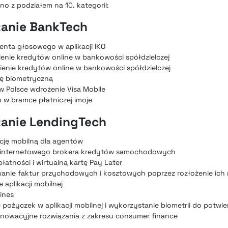
o z podziałem na 10. kategorii:
zanie BankTech
enta głosowego w aplikacji IKO
enie kredytów online w bankowości spółdzielczej
ienie kredytów online w bankowości spółdzielczej
tę biometryczną
w Polsce wdrożenie Visa Mobile
 w bramce płatniczej imoje
zanie LendingTech
cję mobilną dla agentów
ie internetowego brokera kredytów samochodowych
łatności i wirtualną kartę Pay Later
wanie faktur przychodowych i kosztowych poprzez rozłożenie ich 
 aplikacji mobilnej
ines
pożyczek w aplikacji mobilnej i wykorzystanie biometrii do potwi
innowacyjne rozwiązania z zakresu consumer finance