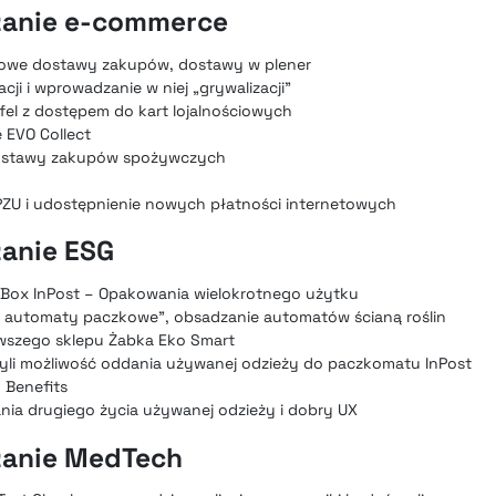
zanie e-commerce
sowe dostawy zakupów, dostawy w plener
cji i wprowadzanie w niej „grywalizacji”
fel z dostępem do kart lojalnościowych
e EVO Collect
dostawy zakupów spożywczych
PZU i udostępnienie nowych płatności internetowych
zanie ESG
oBox InPost – Opakowania wielokrotnego użytku
ne automaty paczkowe”, obsadzanie automatów ścianą roślin
rwszego sklepu Żabka Eko Smart
yli możliwość oddania używanej odzieży do paczkomatu InPost
o Benefits
nia drugiego życia używanej odzieży i dobry UX
zanie MedTech