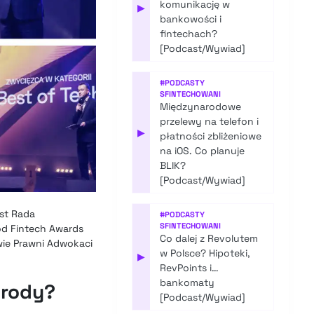
komunikację w
▶
bankowości i
fintechach?
[Podcast/Wywiad]
#
PODCASTY
SFINTECHOWANI
Międzynarodowe
przelewy na telefon i
▶
płatności zbliżeniowe
na iOS. Co planuje
BLIK?
[Podcast/Wywiad]
est Rada
#
PODCASTY
SFINTECHOWANI
ód Fintech Awards
Co dalej z Revolutem
owie Prawni Adwokaci
w Polsce? Hipoteki,
▶
RevPoints i…
bankomaty
grody?
[Podcast/Wywiad]