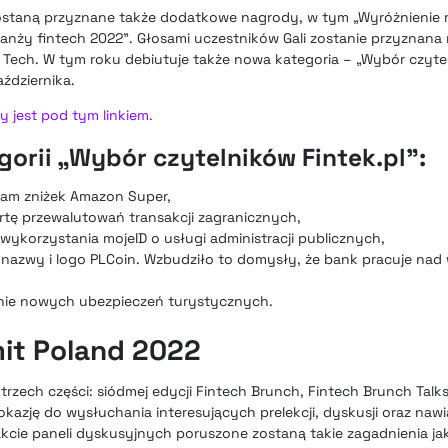
ostaną przyznane także dodatkowe nagrody, w tym „Wyróżnienie re
anży fintech 2022”. Głosami uczestników Gali zostanie przyznana
 Tech. W tym roku debiutuje także nowa kategoria – „Wybór czytel
ździernika.
 jest pod tym linkiem.
orii „Wybór czytelników Fintek.pl”:
am zniżek Amazon Super,
rtę przewalutowań transakcji zagranicznych,
wykorzystania mojeID o usługi administracji publicznych,
e nazwy i logo PLCoin. Wzbudziło to domysły, że bank pracuje n
nie nowych ubezpieczeń turystycznych.
it Poland 2022
trzech części: siódmej edycji Fintech Brunch, Fintech Brunch Talks
okazję do wysłuchania interesujących prelekcji, dyskusji oraz na
cie paneli dyskusyjnych poruszone zostaną takie zagadnienia ja