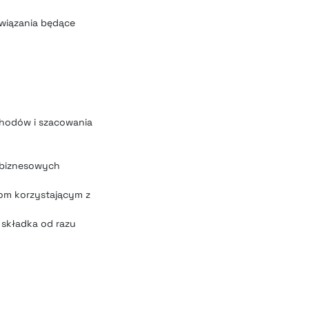
związania będące
chodów i szacowania
w biznesowych
bom korzystającym z
 składka od razu