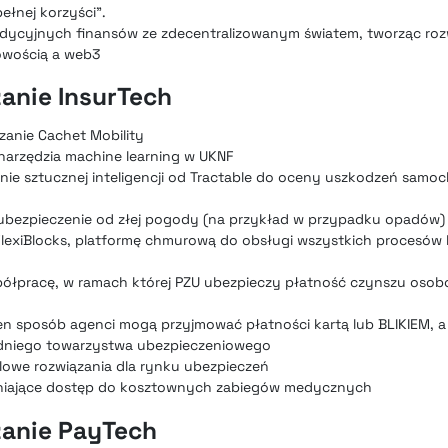
pełnej korzyści”.
radycyjnych finansów ze zdecentralizowanym światem, tworząc ro
wością a web3
anie InsurTech
zanie Cachet Mobility
narzędzia machine learning w UKNF
nie sztucznej inteligencji od Tractable do oceny uszkodzeń samo
za ubezpieczenie od złej pogody (na przykład w przypadku opadów)
 FlexiBlocks, platformę chmurową do obsługi wszystkich procesó
spółpracę, w ramach której PZU ubezpieczy płatność czynszu oso
ten sposób agenci mogą przyjmować płatności kartą lub BLIKIEM, a
edniego towarzystwa ubezpieczeniowego
owe rozwiązania dla rynku ubezpieczeń
wniające dostęp do kosztownych zabiegów medycznych
zanie PayTech