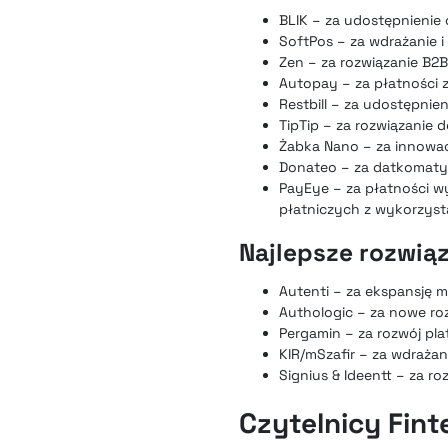
BLIK – za udostępnienie
SoftPos – za wdrażanie i
Zen – za rozwiązanie B2
Autopay – za płatności z
Restbill – za udostępnie
TipTip – za rozwiązanie
Żabka Nano – za innowac
Donateo – za datkomaty
PayEye – za płatności wy
płatniczych z wykorzysta
Najlepsze rozwią
Autenti – za ekspansję 
Authologic – za nowe ro
Pergamin – za rozwój pl
KIR/mSzafir – za wdraża
Signius & Ideentt – za r
Czytelnicy Fint