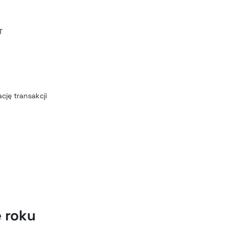
T
cję transakcji
e roku