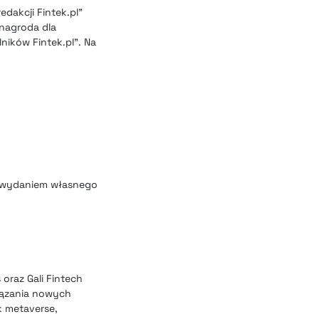
dakcji Fintek.pl”
 nagroda dla
ników Fintek.pl”. Na
ad wydaniem własnego
 oraz Gali Fintech
wiązania nowych
k metaverse,