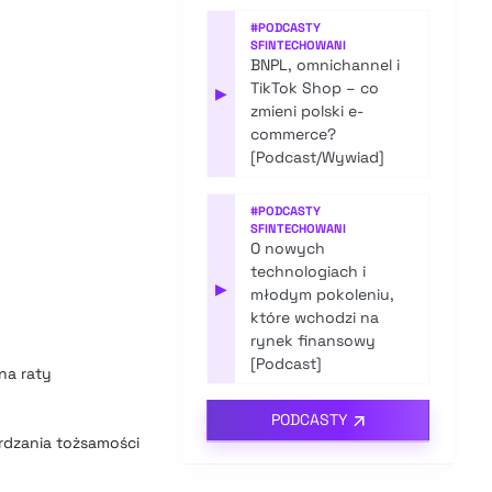
#
PODCASTY
SFINTECHOWANI
BNPL, omnichannel i
TikTok Shop – co
▶
zmieni polski e-
commerce?
[Podcast/Wywiad]
#
PODCASTY
SFINTECHOWANI
O nowych
technologiach i
▶
młodym pokoleniu,
które wchodzi na
rynek finansowy
[Podcast]
na raty
PODCASTY
erdzania tożsamości