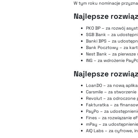
W tym roku nominacje przyznan
Najlepsze rozwią
PKO BP – za rozwój asyst
SGB Bank – za udostępni
Banki BPS – za udostępn
Bank Pocztowy – za kar
Nest Bank – za pierwsze 
ING – za wdrożenie PayPo
Najlepsze rozwią
LoanDO – za nową aplika
Carsmile – za stworzen
Revolut – za odroczone p
Fakturatka – za finanso
PayPo – za udostępnienie
Fines – za rozwiązanie eF
mPay – za udostępnienie 
AIQ Labs – za cyfrowe, 