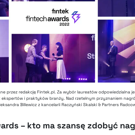
e przez redakcję Fintek.pl. Za wybór laureatów odpowiedzialna j
z ekspertów i praktyków branży. Nad rzetelnym przyznaniem nagr
eksandra Billewicz z kancelarii Raczyński Skalski & Partners Radc
wards – kto ma szansę zdobyć na