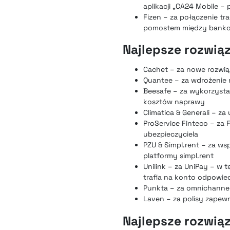
aplikacji „CA24 Mobile – 
Fizen – za połączenie t
pomostem między banko
Najlepsze rozwiąz
Cachet – za nowe rozwią
Quantee – za wdrożenie 
Beesafe – za wykorzysta
kosztów naprawy
Climatica & Generali – 
ProService Finteco – za
ubezpieczyciela
PZU & Simpl.rent – za w
platformy simpl.rent
Unilink – za UniPay – w 
trafia na konto odpowi
Punkta – za omnichannel
Laven – za polisy zape
Najlepsze rozwią