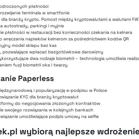
 odroczonych płatności
 rozwijanie terminala w smartfonie
B dla branży krypto. Pomost między kryptowalutami a walutami FIA
a autostrady, parkingi i myjnie
nie płatności w restauracji bez konieczności czekania na kelnera
 do wręczania napiwków kelnerom za pośrednictwem kodów QR
yjny model sklepu bez kas
, pozwalające wpłacać bezgotówkowe darowizny
korzystujące dwa rodzaje biometrii – technologia umożliwia realiza
niem fuzji biometrii oka i twarzy
zanie Paperless
międzynarodową i popularyzację e-podpisu w Polsce
związanie KYC dla branży kryptowalut
atformy do negocjowania złożonych kontraktów
nie swojego rozwiązania w kolejnych bankach
ozwiązanie umożliwiające podpis umowy na selfie
ek.pl wybiorą najlepsze wdrożeni