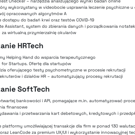
Test Checker – narzędzia analizującego wyniki badań online
tóry wykorzystany w videobocie usprawnia leczenie psychiczne u d
ozwój opracowanych algorytmów A
ie dostępu do badań krwi oraz testów COVID-19
Note Assistant, system do zbierania danych i porządkowania nota
 za wirtualną przymierzalnię okularów
zanie HRTech
rmy Helping Hand do wsparcia terapeutycznego
for Startups. Ofertę dla startupów
dzia oferującego testy psychometryczne w procesie rekrutacji
rekruterów i działów HR – automatyzujący procesy rekrutacji
zanie SoftTech
otwartej bankowości i API, pomagające m.in. automatyzować pro
nia finansowe
ydawania i przetwarzania kart debetowych, kredytowych i przedp
 platformy umożliwiającej transakcje dla firm w ponad 130 waluta
e oraz LeanCode za premium UX/UI i wykorzystanie innowacyjnej tec