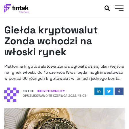
AKTUALNOŚCI
Giełda kryptowalut
BANKOWOŚĆ
EVENTY
Zonda wchodzi na
FELIETONY
włoski rynek
WYWIADY
LEGAL
Platforma kryptowalutowa Zonda ogłosiła dzisiaj plan wejścia
PODCASTY
na rynek włoski. Od 15 czerwca Włosi będą mogli inwestować
EXTRA
w ponad 60 różnych kryptowalut w ramach jednego konta.
FINTEK
OKIEM EKSPERTA
FINTEK
#
KRYPTOWALUTY
OPUBLIKOWANO
15 CZERWCA 2022, 13:03