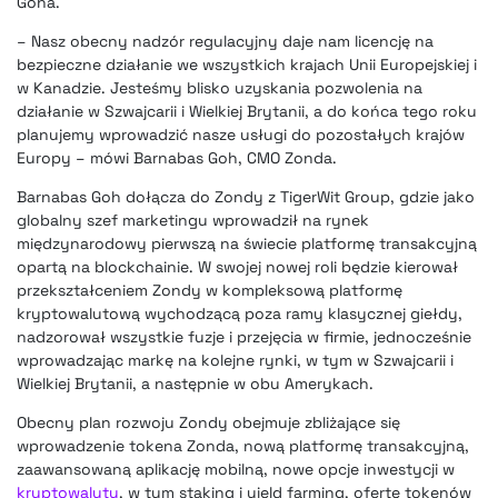
Goha.
– Nasz obecny nadzór regulacyjny daje nam licencję na
bezpieczne działanie we wszystkich krajach Unii Europejskiej i
w Kanadzie. Jesteśmy blisko uzyskania pozwolenia na
działanie w Szwajcarii i Wielkiej Brytanii, a do końca tego roku
planujemy wprowadzić nasze usługi do pozostałych krajów
Europy – mówi Barnabas Goh, CMO Zonda.
Barnabas Goh dołącza do Zondy z TigerWit Group, gdzie jako
globalny szef marketingu wprowadził na rynek
międzynarodowy pierwszą na świecie platformę transakcyjną
opartą na blockchainie. W swojej nowej roli będzie kierował
przekształceniem Zondy w kompleksową platformę
kryptowalutową wychodzącą poza ramy klasycznej giełdy,
nadzorował wszystkie fuzje i przejęcia w firmie, jednocześnie
wprowadzając markę na kolejne rynki, w tym w Szwajcarii i
Wielkiej Brytanii, a następnie w obu Amerykach.
Obecny plan rozwoju Zondy obejmuje zbliżające się
wprowadzenie tokena Zonda, nową platformę transakcyjną,
zaawansowaną aplikację mobilną, nowe opcje inwestycji w
kryptowaluty
, w tym staking i yield farming, ofertę tokenów