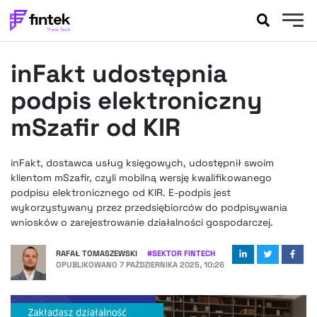
AKTUALNOŚCI
inFakt udostępnia
BANKOWOŚĆ
EVENTY
podpis elektroniczny
FELIETONY
mSzafir od KIR
WYWIADY
LEGAL
inFakt, dostawca usług księgowych, udostępnił swoim
PODCASTY
klientom mSzafir, czyli mobilną wersję kwalifikowanego
EXTRA
podpisu elektronicznego od KIR. E-podpis jest
FINTEK
wykorzystywany przez przedsiębiorców do podpisywania
OKIEM EKSPERTA
wniosków o zarejestrowanie działalności gospodarczej.
RAFAŁ TOMASZEWSKI
#
SEKTOR FINTECH
OPUBLIKOWANO
7 PAŹDZIERNIKA 2025, 10:26