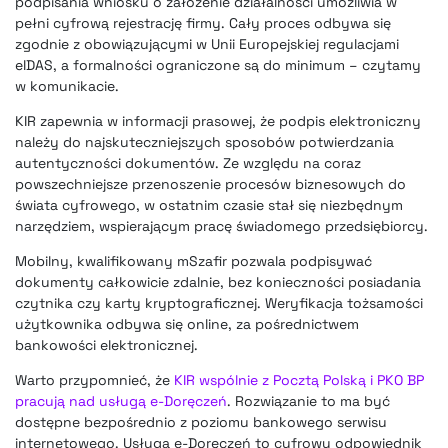
podpisania wniosku o założenie działalności umożliwia w
pełni cyfrową rejestrację firmy. Cały proces odbywa się
zgodnie z obowiązującymi w Unii Europejskiej regulacjami
eIDAS, a formalności ograniczone są do minimum – czytamy
w komunikacie.
KIR zapewnia w informacji prasowej, że podpis elektroniczny
należy do najskuteczniejszych sposobów potwierdzania
autentyczności dokumentów. Ze względu na coraz
powszechniejsze przenoszenie procesów biznesowych do
świata cyfrowego, w ostatnim czasie stał się niezbędnym
narzędziem, wspierającym pracę świadomego przedsiębiorcy.
Mobilny, kwalifikowany mSzafir pozwala podpisywać
dokumenty całkowicie zdalnie, bez konieczności posiadania
czytnika czy karty kryptograficznej. Weryfikacja tożsamości
użytkownika odbywa się online, za pośrednictwem
bankowości elektronicznej.
Warto przypomnieć, że
KIR wspólnie z Pocztą Polską i PKO BP
pracują nad usługą e-Doręczeń
. Rozwiązanie to ma być
dostępne bezpośrednio z poziomu bankowego serwisu
internetowego. Usługa e-Doręczeń to cyfrowy odpowiednik