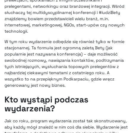
prelekcjach, spotkaniach z innymi uczestnikami i
prelegentami, networkingu oraz branżowej integracji. Wśród
słuchaczy tej multidyscyplinarnej konferencji i #ludziBety
znajdziemy bowiem przedstawicieli wielu branż, m.in.
internetowej, marketingowej, NGOs, start-upów czy nowych
technologii.
W tym roku wydarzenie odbędzie się również tylko w formie
stacjonarnej. Ta formuła jest ogromną zaletą Bety (jak
popularnie jest nazywana konferencja) – daje możliwość
swobodnej rozmowy, nawiązania kontaktów, podtrzymania
tych istniejących, wysłuchania topowych prelegentów z
najbardziej ciekawymi tematami z ostatniego roku. A
wszystko to na przepięknym Podkarpaciu, gdzie wręcz
generowany jest nowy biznes.
Kto wystąpi podczas
wydarzenia?
Jak co roku, program wydarzenia został tak skonstruowany,
aby każdy mógł znaleźć w nim coś dla siebie. Wydarzenie jest