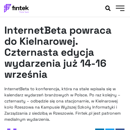
AKTUALNOŚCI
InternetBeta powraca
BANKOWOŚĆ
EVENTY
do Kielnarowej.
FELIETONY
Czternasta edycja
WYWIADY
wydarzenia już 14-16
LEGAL
września
PODCASTY
EXTRA
FINTEK
OKIEM EKSPERTA
InternetBeta to konferencja, która na stałe wpisała się w
kalendarz wydarzeń branżowych w Polsce. Po raz kolejny –
czternasty – odbędzie się ona stacjonarnie, w Kielnarowej
koło Rzeszowa na Kampusie Wyższej Szkoły Informatyki i
Zarządzania z siedzibą w Rzeszowie. Fintek.pl jest patronem
medialnym wydarzenia.