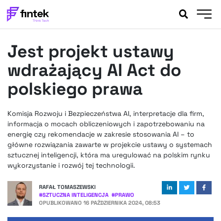
AKTUALNOŚCI
Jest projekt ustawy
BANKOWOŚĆ
EVENTY
wdrażający AI Act do
FELIETONY
polskiego prawa
WYWIADY
LEGAL
Komisja Rozwoju i Bezpieczeństwa AI, interpretacje dla firm,
PODCASTY
informacja o mocach obliczeniowych i zapotrzebowaniu na
EXTRA
energię czy rekomendacje w zakresie stosowania AI – to
FINTEK
główne rozwiązania zawarte w projekcie ustawy o systemach
OKIEM EKSPERTA
sztucznej inteligencji, która ma uregulować na polskim rynku
wykorzystanie i rozwój tej technologii.
RAFAŁ TOMASZEWSKI
#
SZTUCZNA INTELIGENCJA
#
PRAWO
OPUBLIKOWANO
16 PAŹDZIERNIKA 2024, 08:53