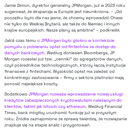
Jamie Dimon, dyrektor generalny JPMorgan, już w 2023 roku
sugerował, że ekspansja w Europie jest nieunikniona. – „Od
początku było dla nas jasne, że chcemy wprowadzić Chase
nie tylko do Wielkiej Brytanii, ale także do Niemiec i innych
krajów europejskich. Nasze plany są ambitne” – podkreślił.
Jakiś czas temu
o JPMorgan było głośno w kontekście
pomysłu o pobieraniu opłat od fintechów za dostęp do
danych bankowych
. Według doniesień Bloomberga, JP
Morgan rozesłał już tzw. „cenniki” do agregatorów danych,
czyli pośredników technologicznych, którzy łączą instytucje
finansowe z fintechami. Wysokość opłat ma zależeć od
konkretnego zastosowania – firmy z sektora płatności mają
ponosić największe koszty.
Dodatkowo
JPMorgan rozważa wprowadzenie nowej usługi:
kredytów zabezpieczonych kryptowalutami należącymi do
klientów, takimi jak bitcoin czy ethereum
. Według Financial
Times, bank mógłby uruchomić funkcję już w przyszłym
roku. Źródła zaznajomione ze sprawą twierdzą, że rozwiązanie
znajduje się na etapie analiz i przygotowań.