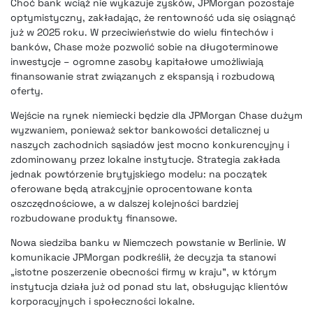
Choć bank wciąż nie wykazuje zysków, JPMorgan pozostaje
optymistyczny, zakładając, że rentowność uda się osiągnąć
już w 2025 roku. W przeciwieństwie do wielu fintechów i
banków, Chase może pozwolić sobie na długoterminowe
inwestycje – ogromne zasoby kapitałowe umożliwiają
finansowanie strat związanych z ekspansją i rozbudową
oferty.
Wejście na rynek niemiecki będzie dla JPMorgan Chase dużym
wyzwaniem, ponieważ sektor bankowości detalicznej u
naszych zachodnich sąsiadów jest mocno konkurencyjny i
zdominowany przez lokalne instytucje. Strategia zakłada
jednak powtórzenie brytyjskiego modelu: na początek
oferowane będą atrakcyjnie oprocentowane konta
oszczędnościowe, a w dalszej kolejności bardziej
rozbudowane produkty finansowe.
Nowa siedziba banku w Niemczech powstanie w Berlinie. W
komunikacie JPMorgan podkreślił, że decyzja ta stanowi
„istotne poszerzenie obecności firmy w kraju”, w którym
instytucja działa już od ponad stu lat, obsługując klientów
korporacyjnych i społeczności lokalne.