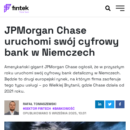
AKTUALNOŚCI
JPMorgan Chase
BANKOWOŚĆ
EVENTY
uruchomi swój cyfrowy
FELIETONY
bank w Niemczech
WYWIADY
LEGAL
Amerykański gigant JPMorgan Chase ogłosił, że w przyszłym
PODCASTY
roku uruchomi swój cyfrowy bank detaliczny w Niemczech.
EXTRA
Będzie to drugi europejski rynek, na którym firma zaoferuje
FINTEK
tego typu usługi – po Wielkiej Brytanii, gdzie Chase działa od
OKIEM EKSPERTA
2021 roku.
RAFAŁ TOMASZEWSKI
#
SEKTOR FINTECH
#
BANKOWOŚĆ
OPUBLIKOWANO
5 WRZEŚNIA 2025, 10:31