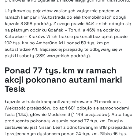
promowanie korzystania z niskoemisyjnych form transportu.
Użytkownicy pojazdów zasilanych wyłącznie prądem w
ramach kampanii “Autostrada do elektromobilności” odbyli
łącznie 3 898 podróży. Z czego prawie 54% z nich odbyło się
na płatnym odcinku Gdańsk – Toruń, a 46% na odcinku
Katowice – Kraków. W ich trakcie pokonali bez opłat prawie
102 tys. km po AmberOne A1 i ponad 59 tys. km po
autostradzie A4. Najczęściej przejazdy te odbywały się w
piątki i soboty (33% wszystkich podróży).
Ponad 77 tys. km w ramach
akcji pokonano autami marki
Tesla
Łącznie w trakcie kampanii zarejestrowano 21 marek aut.
Większość przejazdów, bo aż 1 681 odbyło się samochodami
Tesla (43%), głównie Modelem 3 (1 149 przejazdów). Auta tego
producenta pokonały w sumie ponad 77 tys. km. Drugi w
zestawieniu jest Nissan Leaf z odnotowanymi 818 przejazdami
i przejechanym dystansem ponad 24 tys. km. Blisko 16 tys.