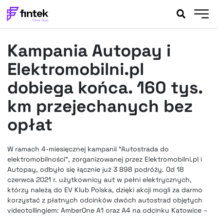
AKTUALNOŚCI
Kampania Autopay i
BANKOWOŚĆ
EVENTY
Elektromobilni.pl
FELIETONY
dobiega końca. 160 tys.
WYWIADY
km przejechanych bez
LEGAL
opłat
PODCASTY
EXTRA
FINTEK
OKIEM EKSPERTA
W ramach 4-miesięcznej kampanii “Autostrada do
elektromobilności”, zorganizowanej przez Elektromobilni.pl i
Autopay, odbyło się łącznie już 3 898 podróży. Od 18
czerwca 2021 r. użytkownicy aut w pełni elektrycznych,
którzy należą do EV Klub Polska, dzięki akcji mogli za darmo
korzystać z płatnych odcinków dwóch autostrad objętych
videotollingiem: AmberOne A1 oraz A4 na odcinku Katowice –