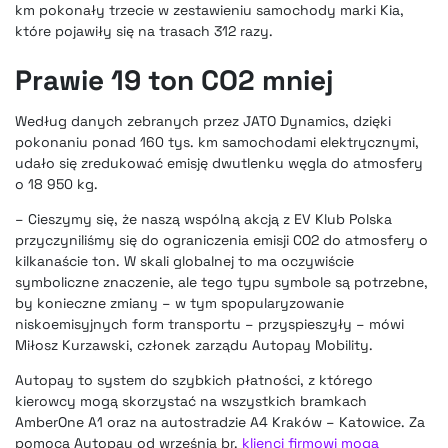
km pokonały trzecie w zestawieniu samochody marki Kia,
które pojawiły się na trasach 312 razy.
Prawie 19 ton CO2 mniej
Według danych zebranych przez JATO Dynamics, dzięki
pokonaniu ponad 160 tys. km samochodami elektrycznymi,
udało się zredukować emisję dwutlenku węgla do atmosfery
o 18 950 kg.
– Cieszymy się, że naszą wspólną akcją z EV Klub Polska
przyczyniliśmy się do ograniczenia emisji CO2 do atmosfery o
kilkanaście ton. W skali globalnej to ma oczywiście
symboliczne znaczenie, ale tego typu symbole są potrzebne,
by konieczne zmiany – w tym spopularyzowanie
niskoemisyjnych form transportu – przyspieszyły – mówi
Miłosz Kurzawski, członek zarządu Autopay Mobility.
Autopay to system do szybkich płatności, z którego
kierowcy mogą skorzystać na wszystkich bramkach
AmberOne A1 oraz na autostradzie A4 Kraków – Katowice. Za
pomocą Autopay od września br.
klienci firmowi mogą