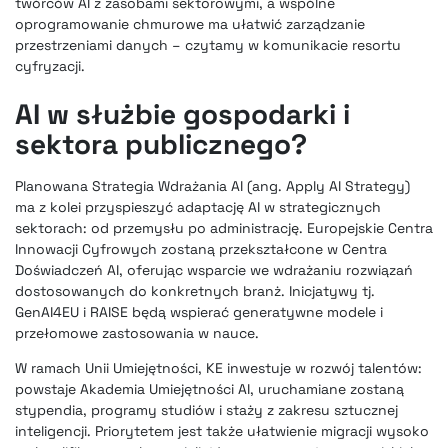
twórców AI z zasobami sektorowymi, a wspólne
oprogramowanie chmurowe ma ułatwić zarządzanie
przestrzeniami danych – czytamy w komunikacie resortu
cyfryzacji.
AI w służbie gospodarki i
sektora publicznego?
Planowana Strategia Wdrażania AI (ang. Apply AI Strategy)
ma z kolei przyspieszyć adaptację AI w strategicznych
sektorach: od przemysłu po administrację. Europejskie Centra
Innowacji Cyfrowych zostaną przekształcone w Centra
Doświadczeń AI, oferując wsparcie we wdrażaniu rozwiązań
dostosowanych do konkretnych branż. Inicjatywy tj.
GenAI4EU i RAISE będą wspierać generatywne modele i
przełomowe zastosowania w nauce.
W ramach Unii Umiejętności, KE inwestuje w rozwój talentów:
powstaje Akademia Umiejętności AI, uruchamiane zostaną
stypendia, programy studiów i staży z zakresu sztucznej
inteligencji. Priorytetem jest także ułatwienie migracji wysoko