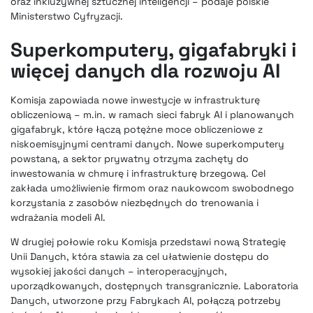
oraz inkluzywnej sztucznej inteligencji – podaje polskie
Ministerstwo Cyfryzacji.
Superkomputery, gigafabryki i
więcej danych dla rozwoju AI
Komisja zapowiada nowe inwestycje w infrastrukturę
obliczeniową – m.in. w ramach sieci fabryk AI i planowanych
gigafabryk, które łączą potężne moce obliczeniowe z
niskoemisyjnymi centrami danych. Nowe superkomputery
powstaną, a sektor prywatny otrzyma zachęty do
inwestowania w chmurę i infrastrukturę brzegową. Cel
zakłada umożliwienie firmom oraz naukowcom swobodnego
korzystania z zasobów niezbędnych do trenowania i
wdrażania modeli AI.
W drugiej połowie roku Komisja przedstawi nową Strategię
Unii Danych, która stawia za cel ułatwienie dostępu do
wysokiej jakości danych – interoperacyjnych,
uporządkowanych, dostępnych transgranicznie. Laboratoria
Danych, utworzone przy Fabrykach AI, połączą potrzeby