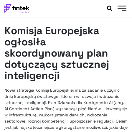
AKTUALNOŚCI
Komisja Europejska
BANKOWOŚĆ
EVENTY
ogłosiła
FELIETONY
skoordynowany plan
WYWIADY
dotyczący sztucznej
LEGAL
inteligencji
PODCASTY
EXTRA
FINTEK
OKIEM EKSPERTA
Nowa strategia Komisji Europejskiej ma za zadanie uczynić
Unię Europejską światowym liderem w rozwoju i wdrażaniu
sztucznej inteligencji. Plan Działania dla Kontynentu AI (ang.
AI Continent Action Plan) wyznaczył pięć filarów – inwestycje
w infrastrukturę, wykorzystanie danych, wdrożenia
sektorowe, rozwój kompetencji i uproszczenie regulacji. Celem
jest jak najskuteczniejsze wykorzystanie możliwości, jakie daje