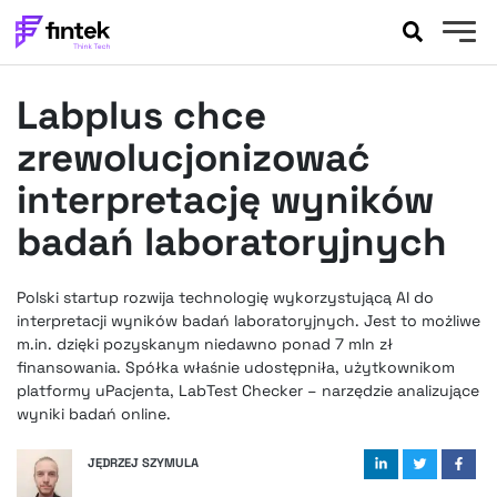
AKTUALNOŚCI
Labplus chce
BANKOWOŚĆ
EVENTY
zrewolucjonizować
FELIETONY
interpretację wyników
WYWIADY
badań laboratoryjnych
LEGAL
PODCASTY
Polski startup rozwija technologię wykorzystującą AI do
EXTRA
FINTEK
interpretacji wyników badań laboratoryjnych. Jest to możliwe
OKIEM EKSPERTA
m.in. dzięki pozyskanym niedawno ponad 7 mln zł
finansowania. Spółka właśnie udostępniła, użytkownikom
platformy uPacjenta, LabTest Checker – narzędzie analizujące
wyniki badań online.
JĘDRZEJ SZYMULA