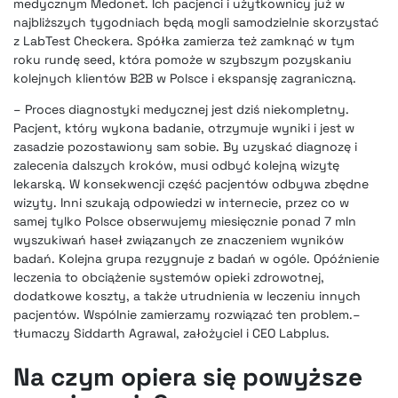
medycznym Medonet. Ich pacjenci i użytkownicy już w
najbliższych tygodniach będą mogli samodzielnie skorzystać
z LabTest Checkera. Spółka zamierza też zamknąć w tym
roku rundę seed, która pomoże w szybszym pozyskaniu
kolejnych klientów B2B w Polsce i ekspansję zagraniczną.
– Proces diagnostyki medycznej jest dziś niekompletny.
Pacjent, który wykona badanie, otrzymuje wyniki i jest w
zasadzie pozostawiony sam sobie. By uzyskać diagnozę i
zalecenia dalszych kroków, musi odbyć kolejną wizytę
lekarską. W konsekwencji część pacjentów odbywa zbędne
wizyty. Inni szukają odpowiedzi w internecie, przez co w
samej tylko Polsce obserwujemy miesięcznie ponad 7 mln
wyszukiwań haseł związanych ze znaczeniem wyników
badań. Kolejna grupa rezygnuje z badań w ogóle. Opóźnienie
leczenia to obciążenie systemów opieki zdrowotnej,
dodatkowe koszty, a także utrudnienia w leczeniu innych
pacjentów. Wspólnie zamierzamy rozwiązać ten problem.–
tłumaczy Siddarth Agrawal, założyciel i CEO Labplus.
Na czym opiera się powyższe