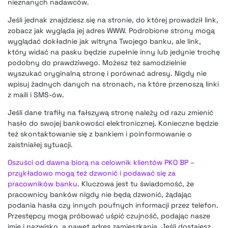
nieznanych nadawców.
Jeśli jednak znajdziesz się na stronie, do której prowadził link,
zobacz jak wygląda jej adres WWW. Podrobione strony mogą
wyglądać dokładnie jak witryna Twojego banku, ale link,
który widać na pasku będzie zupełnie inny lub jedynie trochę
podobny do prawdziwego. Możesz też samodzielnie
wyszukać oryginalną stronę i porównać adresy. Nigdy nie
wpisuj żadnych danych na stronach, na które przenoszą linki
z maili i SMS-ów.
Jeśli dane trafiły na fałszywą stronę należy od razu zmienić
hasło do swojej bankowości elektronicznej. Konieczne będzie
też skontaktowanie się z bankiem i poinformowanie o
zaistniałej sytuacji.
Oszuści od dawna biorą na celownik klientów PKO BP –
przykładowo mogą też dzwonić i podawać się za
pracowników banku
. Kluczowa jest tu świadomość, że
pracownicy banków nigdy nie będą dzwonić, żądając
podania hasła czy innych poufnych informacji przez telefon.
Przestępcy mogą próbować uśpić czujność, podając nasze
imię i nazwisko, a nawet adres zamieszkania. Jeśli dostajesz