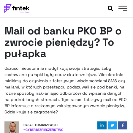
AKTUALNOŚCI
Mail od banku PKO BP o
BANKOWOŚĆ
EVENTY
zwrocie pieniędzy? To
FELIETONY
pułapka
WYWIADY
LEGAL
Oszuści nieustannie modyfikują swoje strategie, żeby
PODCASTY
zastawiane pułapki były coraz skuteczniejsze. Wielokrotnie
EXTRA
mieliśmy do czynienia z fałszywymi wiadomościami SMS czy
FINTEK
mailami, w których przestępcy podszywali się pod banki, na
OKIEM EKSPERTA
różne sposoby nakłaniając odbiorców do wpisania danych
na podrobionych stronach. Tym razem fałszywy mail od PKO
BP informuje o rzekomym zaksięgowanym zwrocie pieniędzy.
Gdzie kryje się zagrożenie?
RAFAŁ TOMASZEWSKI
#
CYBERBEZPIECZEŃSTWO