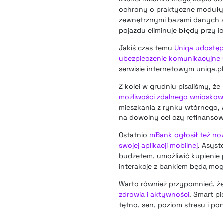
ochrony o praktyczne moduły, t
zewnętrznymi bazami danych s
pojazdu eliminuje błędy przy
Jakiś czas temu
Uniqa udostęp
ubezpieczenie komunikacyjne 
serwisie internetowym uniqa.pl
Z kolei w grudniu pisaliśmy, ż
możliwości zdalnego wnioskow
mieszkania z rynku wtórnego, 
na dowolny cel czy refinanso
Ostatnio
mBank ogłosił też no
swojej aplikacji mobilnej
. Asyst
budżetem, umożliwić kupienie 
interakcje z bankiem będą mo
Warto również przypomnieć, ż
zdrowia i aktywności
. Smart p
tętno, sen, poziom stresu i p