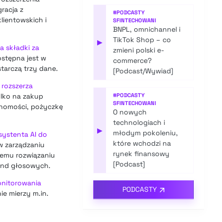
racja z
#
PODCASTY
lientowskich i
SFINTECHOWANI
BNPL, omnichannel i
TikTok Shop – co
▶
a składki za
zmieni polski e-
stępna jest w
commerce?
tarczą trzy dane.
[Podcast/Wywiad]
 rozszerza
ylko na zakup
#
PODCASTY
SFINTECHOWANI
chomości, pożyczkę
O nowych
technologiach i
▶
młodym pokoleniu,
systenta AI do
które wchodzi na
w zarządzaniu
rynek finansowy
iemu rozwiązaniu
[Podcast]
end głosowych.
onitorowania
PODCASTY
ie mierzy m.in.