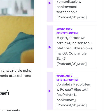
komunikację w
▶
bankowości i
fintechach?
[Podcast/Wywiad]
#
PODCASTY
SFINTECHOWANI
Międzynarodowe
przelewy na telefon i
▶
płatności zbliżeniowe
na iOS. Co planuje
BLIK?
[Podcast/Wywiad]
znalazły się m.in.
zenia oraz ochrona
#
PODCASTY
SFINTECHOWANI
Co dalej z Revolutem
w Polsce? Hipoteki,
zeń
▶
RevPoints i…
bankomaty
[Podcast/Wywiad]
rozszerzenia