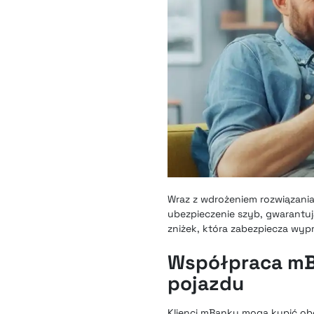
Wraz z wdrożeniem rozwiązania
ubezpieczenie szyb, gwarantu
zniżek, która zabezpiecza wyp
Współpraca mBa
pojazdu
Klienci mBanku mogą kupić obo