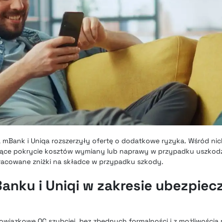
 mBank i Uniqa rozszerzyły ofertę o dodatkowe ryzyka. Wśród nich 
jące pokrycie kosztów wymiany lub naprawy w przypadku uszkod
racowane zniżki na składce w przypadku szkody.
nku i Uniqi w zakresie ubezpiec
wiązkowe OC szybciej, bez zbędnych formalności i z możliwością 