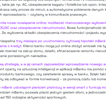
akie jak np. AC, ubezpieczenie bagażu i fotelików lub opon. Integ
kraca cały proces do minut, a automatyczne pobieranie danych k
 ich wprowadzaniu – czytamy w komunikacie prasowym.
niła nowe rozwiązanie online: możliwość równoczesnego wyliczeni
OC/AC oraz ubezpieczenie nieruchomości
. Nowa funkcjonalność do
. Do wyliczenia składki ubezpieczenia nieruchomości i pojazdu wys
e niespełna
trzy miesiące po uruchomieniu cyfrowej hipoteki mBank
ania o kredyt
. Klienci banku mogą już online złożyć wniosek nie t
ale również na zakup domu, działki, sfinansowanie remontu nieru
wanie poniesionych nakładów.
wą strategię, a w jej ramach zapowiedział wprowadzenie nowego a
ent oparty na sztucznej inteligencji w aplikacji mBanku ma pomóc 
produktu bankowego, czy załatwienie sprawy w banku. Dzięki tak
gły się odbywać w formie konwersacji – za pomocą czatu lub kom
e
mBank udostępnił pierścień płatniczy w wersji smart z funkcją m
ierścień mBanku pozwala płacić jednym gestem dłoni, a jednocześn
onad 150 rodzajów aktywności sportowych.