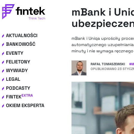
mBank i Uni
ubezpieczen
AKTUALNOŚCI
mBank i Uniqa uprościły proc
BANKOWOŚĆ
automatycznego uzupełniania d
minuty i nie wymaga ręcznego 
EVENTY
FELIETONY
RAFAŁ TOMASZEWSKI
#
M
OPUBLIKOWANO
23 STYCZN
WYWIADY
LEGAL
PODCASTY
EXTRA
FINTEK
OKIEM EKSPERTA