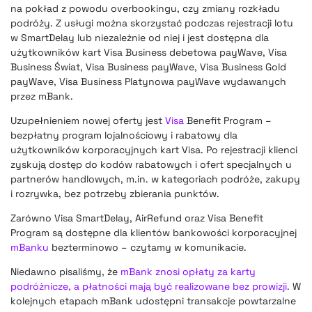
na pokład z powodu overbookingu, czy zmiany rozkładu
podróży. Z usługi można skorzystać podczas rejestracji lotu
w SmartDelay lub niezależnie od niej i jest dostępna dla
użytkowników kart Visa Business debetowa payWave, Visa
Business Świat, Visa Business payWave, Visa Business Gold
payWave, Visa Business Platynowa payWave wydawanych
przez mBank.
Uzupełnieniem nowej oferty jest
Visa
Benefit Program –
bezpłatny program lojalnościowy i rabatowy dla
użytkowników korporacyjnych kart Visa. Po rejestracji klienci
zyskują dostęp do kodów rabatowych i ofert specjalnych u
partnerów handlowych, m.in. w kategoriach podróże, zakupy
i rozrywka, bez potrzeby zbierania punktów.
Zarówno Visa SmartDelay, AirRefund oraz Visa Benefit
Program są dostępne dla klientów bankowości korporacyjnej
mBanku
bezterminowo – czytamy w komunikacie.
Niedawno pisaliśmy, że
mBank znosi opłaty za karty
podróżnicze, a płatności mają być realizowane bez prowizji
. W
kolejnych etapach mBank udostępni transakcje powtarzalne