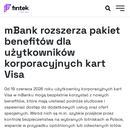
AKTUALNOŚCI
mBank rozszerza pakiet
BANKOWOŚĆ
EVENTY
benefitów dla
FELIETONY
użytkowników
WYWIADY
korporacyjnych kart
LEGAL
Visa
PODCASTY
EXTRA
FINTEK
OKIEM EKSPERTA
Od 19 czerwca 2026 roku użytkownicy korporacyjnych kart
Visa w mBanku mogą bezpłatnie korzystać z nowych
benefitów, które mają ułatwiać podróże służbowe i
zapewniać dostęp do dodatkowych usług oraz ofert
specjalnych. Wśród nich są m.in. szybkie przejście przez
kontrolę bezpieczeństwa na wybranych lotniskach w Polsce,
wsparcie w przypadku opóźnionych lub odwołanych lotów