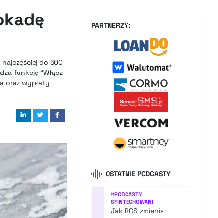
okadę
PARTNERZY:
 najczęściej do 500
adza funkcję “Włącz
rtą oraz wypłaty
OSTATNIE PODCASTY
#
PODCASTY
SFINTECHOWANI
Jak RCS zmienia