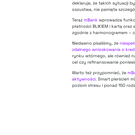
deklaruje, że takich sytuacji 
oszustwa, nie pamięta szczeg
Teraz
mBank
wprowadza funkcję
płatności BLIKIEM i kartą oraz
zgodnie z harmonogramem – c
Niedawno pisaliśmy, że
niespeł
zdalnego wnioskowania o kred
rynku wtórnego, ale również 
cel czy refinansowanie ponie
Warto też przypomnieć, że
mBa
aktywności
. Smart pierścień 
poziom stresu i ponad 150 ro