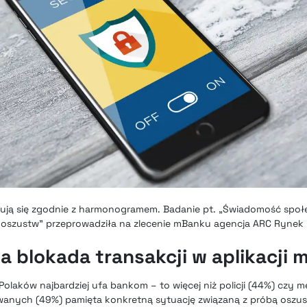
zują się zgodnie z harmonogramem. Badanie pt. „Świadomość społe
szustw” przeprowadziła na zlecenie mBanku agencja ARC Rynek i 
 blokada transakcji w aplikacji
Polaków najbardziej ufa bankom – to więcej niż policji (44%) czy
wanych (49%) pamięta konkretną sytuację związaną z próbą oszus