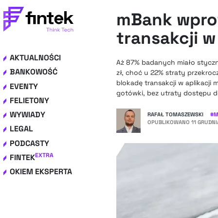
mBank wpro
transakcji w 
AKTUALNOŚCI
Aż 87% badanych miało stycznoś
BANKOWOŚĆ
zł, choć u 22% straty przekroc
blokadę transakcji w aplikacji
EVENTY
gotówki, bez utraty dostępu d
FELIETONY
WYWIADY
RAFAŁ TOMASZEWSKI
#
M
OPUBLIKOWANO
11 GRUDNI
LEGAL
PODCASTY
EXTRA
FINTEK
OKIEM EKSPERTA