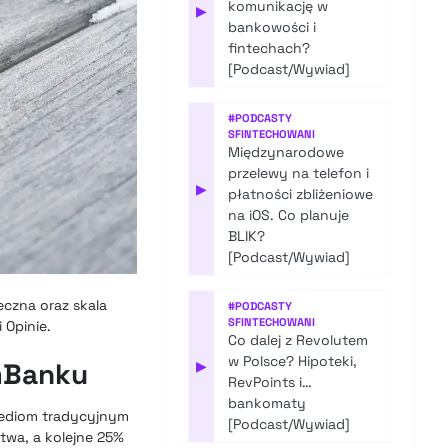
komunikację w
▶
bankowości i
fintechach?
[Podcast/Wywiad]
#
PODCASTY
SFINTECHOWANI
Międzynarodowe
przelewy na telefon i
▶
płatności zbliżeniowe
na iOS. Co planuje
BLIK?
[Podcast/Wywiad]
czna oraz skala
#
PODCASTY
SFINTECHOWANI
Opinie.
Co dalej z Revolutem
w Polsce? Hipoteki,
 mBanku
▶
RevPoints i…
bankomaty
 mediom tradycyjnym
[Podcast/Wywiad]
twa, a kolejne 25%