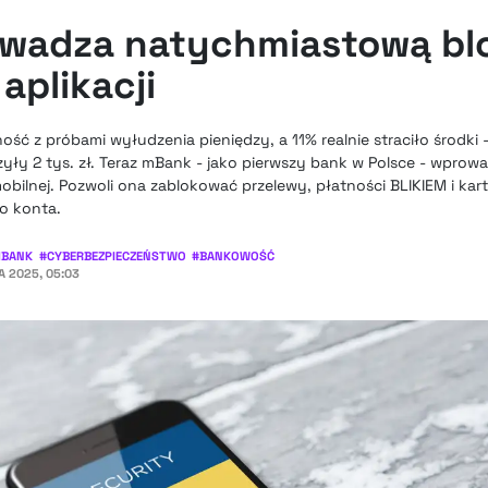
wadza natychmiastową bl
aplikacji
ć z próbami wyłudzenia pieniędzy, a 11% realnie straciło środki -
zyły 2 tys. zł. Teraz mBank - jako pierwszy bank w Polsce - wprow
 mobilnej. Pozwoli ona zablokować przelewy, płatności BLIKIEM i ka
o konta.
BANK
#
CYBERBEZPIECZEŃSTWO
#
BANKOWOŚĆ
A 2025, 05:03