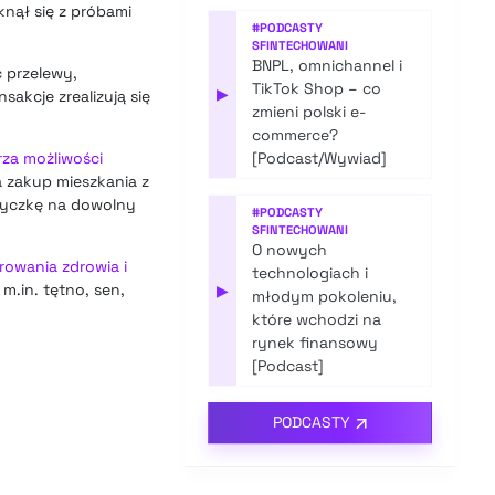
knął się z próbami
#
PODCASTY
SFINTECHOWANI
BNPL, omnichannel i
 przelewy,
TikTok Shop – co
▶
akcje zrealizują się
zmieni polski e-
commerce?
rza możliwości
[Podcast/Wywiad]
a zakup mieszkania z
ożyczkę na dowolny
#
PODCASTY
SFINTECHOWANI
O nowych
rowania zdrowia i
technologiach i
m.in. tętno, sen,
▶
młodym pokoleniu,
które wchodzi na
rynek finansowy
[Podcast]
PODCASTY