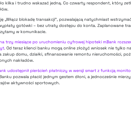
było kilka i trudno wskazać jedną. Co czwarty respondent, który zet
ółów.
 „Włącz blokadę transakcji”, pozwalającą natychmiast wstrzymać
 wypłaty gotówki – bez utraty dostępu do konta. Zaplanowane trans
zytamy w komunikacie.
na trzy miesiące po uruchomieniu cyfrowej hipoteki mBank rozsze
yt
. Od teraz klienci banku mogą online złożyć wniosek nie tylko n
na zakup domu, działki, sfinansowanie remontu nieruchomości, p
sionych nakładów.
nk udostępnił pierścień płatniczy w wersji smart z funkcją monito
mBanku pozwala płacić jednym gestem dłoni, a jednocześnie mierzy 
dzajów aktywności sportowych.