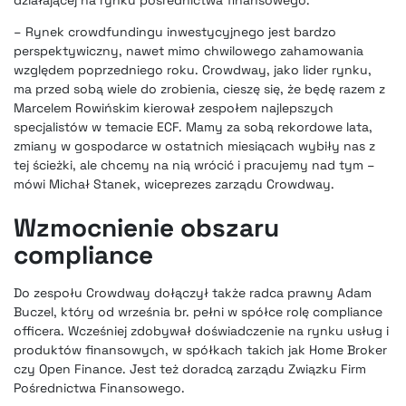
działającej na rynku pośrednictwa finansowego.
– Rynek crowdfundingu inwestycyjnego jest bardzo
perspektywiczny, nawet mimo chwilowego zahamowania
względem poprzedniego roku. Crowdway, jako lider rynku,
ma przed sobą wiele do zrobienia, cieszę się, że będę razem z
Marcelem Rowińskim kierował zespołem najlepszych
specjalistów w temacie ECF. Mamy za sobą rekordowe lata,
zmiany w gospodarce w ostatnich miesiącach wybiły nas z
tej ścieżki, ale chcemy na nią wrócić i pracujemy nad tym –
mówi Michał Stanek, wiceprezes zarządu Crowdway.
Wzmocnienie obszaru
compliance
Do zespołu Crowdway dołączył także radca prawny Adam
Buczel, który od września br. pełni w spółce rolę compliance
officera. Wcześniej zdobywał doświadczenie na rynku usług i
produktów finansowych, w spółkach takich jak Home Broker
czy Open Finance. Jest też doradcą zarządu Związku Firm
Pośrednictwa Finansowego.