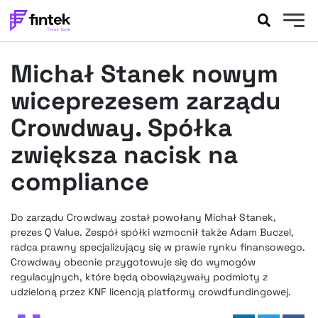
AKTUALNOŚCI
Michał Stanek nowym
BANKOWOŚĆ
EVENTY
wiceprezesem zarządu
FELIETONY
Crowdway. Spółka
WYWIADY
zwiększa nacisk na
LEGAL
compliance
PODCASTY
EXTRA
FINTEK
OKIEM EKSPERTA
Do zarządu Crowdway został powołany Michał Stanek,
prezes Q Value. Zespół spółki wzmocnił także Adam Buczel,
radca prawny specjalizujący się w prawie rynku finansowego.
Crowdway obecnie przygotowuje się do wymogów
regulacyjnych, które będą obowiązywały podmioty z
udzieloną przez KNF licencją platformy crowdfundingowej.