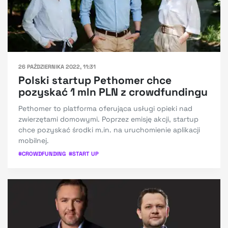
26 PAŹDZIERNIKA 2022, 11:31
Polski startup Pethomer chce
pozyskać 1 mln PLN z crowdfundingu
Pethomer to platforma oferująca usługi opieki nad
zwierzętami domowymi. Poprzez emisję akcji, startup
chce pozyskać środki m.in. na uruchomienie aplikacji
mobilnej.
#
CROWDFUNDING
#
START UP