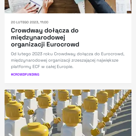
20 LUTEGO 2023, 11:00
Crowdway dołącza do
międzynarodowej
organizacji Eurocrowd
Od lutego 2023 roku Crowdway dołącza do Eurocrowd,
międzynarodowej organizacji zrzeszającej największe
platformy ECF w całej Europie.
#
CROWDFUNDING