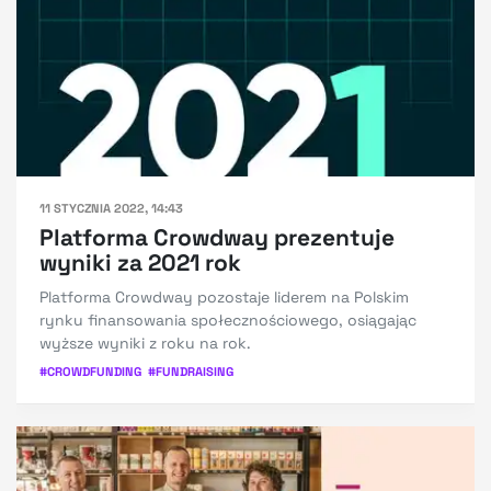
11 STYCZNIA 2022, 14:43
Platforma Crowdway prezentuje
wyniki za 2021 rok
Platforma Crowdway pozostaje liderem na Polskim
rynku finansowania społecznościowego, osiągając
wyższe wyniki z roku na rok.
#
CROWDFUNDING
#
FUNDRAISING