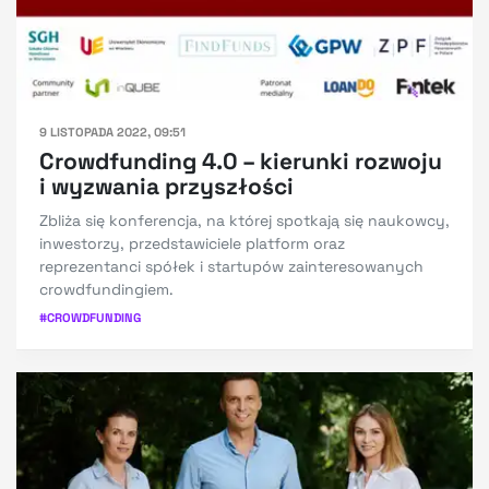
9 LISTOPADA 2022, 09:51
Crowdfunding 4.0 – kierunki rozwoju
i wyzwania przyszłości
Zbliża się konferencja, na której spotkają się naukowcy,
inwestorzy, przedstawiciele platform oraz
reprezentanci spółek i startupów zainteresowanych
crowdfundingiem.
#
CROWDFUNDING