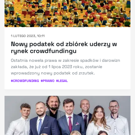
1 LUTEGO 2023, 10:11
Nowy podatek od zbiórek uderzy w
rynek crowdfundingu
Ostatnia nowela prawa w zakresie spadków i darowizn
zakłada, że już od 1 lipca 2023 roku, zostanie
wprowadzony nowy podatek od zrzutek.
#
CROWDFUNDING
#
PRAWO
#
LEGAL