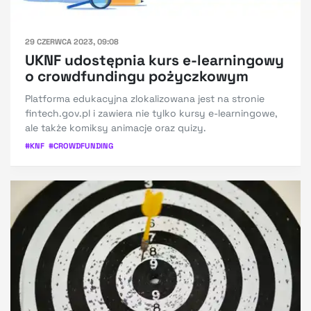
29 CZERWCA 2023, 09:08
UKNF udostępnia kurs e-learningowy
o crowdfundingu pożyczkowym
Platforma edukacyjna zlokalizowana jest na stronie
fintech.gov.pl i zawiera nie tylko kursy e-learningowe,
ale także komiksy animacje oraz quizy.
#
KNF
#
CROWDFUNDING