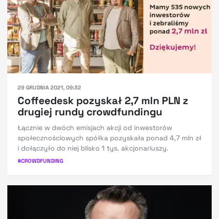
29 GRUDNIA 2021, 09:32
Coffeedesk pozyskał 2,7 mln PLN z
drugiej rundy crowdfundingu
Łącznie w dwóch emisjach akcji od inwestorów
społecznościowych spółka pozyskała ponad 4,7 mln zł
i dołączyło do niej blisko 1 tys. akcjonariuszy.
#
CROWDFUNDING