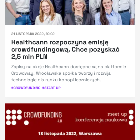
21 LISTOPADA 2022, 10:02
Healthcann rozpoczyna emisję
crowdfundingową. Chce pozyskać
2,5 mln PLN
Zapisy na akcje Healthcann dostępne są na platformie
Crowdway. Wrocławska spółka tworzy i rozwija
technologie dla rynku konopi leczniczych.
#
CROWDFUNDING
#
START UP