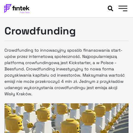
AKTUALNOŚCI
Crowdfunding
BANKOWOŚĆ
EVENTY
FELIETONY
Crowdfunding to innowacyjny sposób finansowania start-
WYWIADY
upów przez internetową społeczność. Najpopularniejszą
platformą crowfundingową jest Kickstarter, a w Polsce -
LEGAL
Beesfund. Crowdfunding inwestycyjny to nowa forma
PODCASTY
pozyskiwania kapitału od inwestorów. Maksymalna wartość
EXTRA
FINTEK
emisji nie może przekroczyć 4 mln zł. Jednym z przykładów
udanego wykorzystania crowdfundingu jest emisja akcji
OKIEM EKSPERTA
Wisły Kraków.