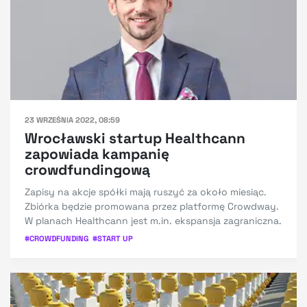
23 WRZEŚNIA 2022, 08:59
Wrocławski startup Healthcann
zapowiada kampanię
crowdfundingową
Zapisy na akcje spółki mają ruszyć za około miesiąc.
Zbiórka będzie promowana przez platformę Crowdway.
W planach Healthcann jest m.in. ekspansja zagraniczna.
#
CROWDFUNDING
#
START UP