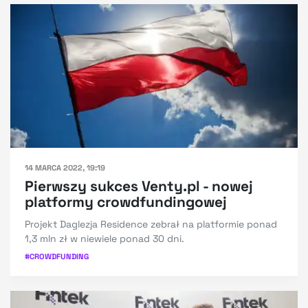
14 MARCA 2022, 19:19
Pierwszy sukces Venty.pl - nowej
platformy crowdfundingowej
Projekt Daglezja Residence zebrał na platformie ponad
1,3 mln zł w niewiele ponad 30 dni.
#
CROWDFUNDING