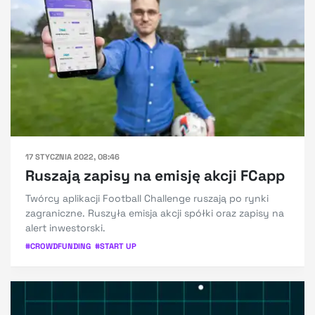
17 STYCZNIA 2022, 08:46
Ruszają zapisy na emisję akcji FCapp
Twórcy aplikacji Football Challenge ruszają po rynki
zagraniczne. Ruszyła emisja akcji spółki oraz zapisy na
alert inwestorski.
#
CROWDFUNDING
#
START UP