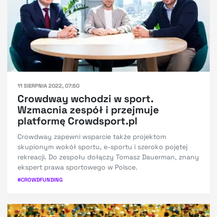
11 SIERPNIA 2022, 07:50
Crowdway wchodzi w sport.
Wzmacnia zespół i przejmuje
platformę Crowdsport.pl
Crowdway zapewni wsparcie także projektom
skupionym wokół sportu, e-sportu i szeroko pojętej
rekreacji. Do zespołu dołączy Tomasz Dauerman, znany
ekspert prawa sportowego w Polsce.
#
CROWDFUNDING