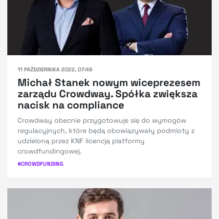
11 PAŹDZIERNIKA 2022, 07:49
Michał Stanek nowym wiceprezesem
zarządu Crowdway. Spółka zwiększa
nacisk na compliance
Crowdway obecnie przygotowuje się do wymogów
regulacyjnych, które będą obowiązywały podmioty z
udzieloną przez KNF licencją platformy
crowdfundingowej.
#
CROWDFUNDING