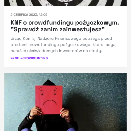
2 CZERWCA 2023, 12:09
KNF o crowdfundingu pożyczkowym.
"Sprawdź zanim zainwestujesz"
Urząd Komisji Nadzoru Finansowego ostrzega przed
ofertami crowdfundingu pożyczkowego, które mogą
narażać nieświadomych inwestorów na straty.
#
KNF
#
CROWDFUNDING