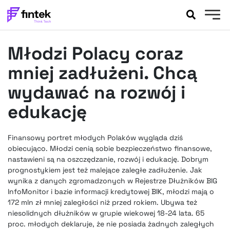
AKTUALNOŚCI
Młodzi Polacy coraz
BANKOWOŚĆ
EVENTY
mniej zadłużeni. Chcą
FELIETONY
wydawać na rozwój i
WYWIADY
edukację
LEGAL
PODCASTY
Finansowy portret młodych Polaków wygląda dziś
EXTRA
FINTEK
obiecująco. Młodzi cenią sobie bezpieczeństwo finansowe,
OKIEM EKSPERTA
nastawieni są na oszczędzanie, rozwój i edukację. Dobrym
prognostykiem jest też malejące zaległe zadłużenie. Jak
wynika z danych zgromadzonych w Rejestrze Dłużników BIG
InfoMonitor i bazie informacji kredytowej BIK, młodzi mają o
172 mln zł mniej zaległości niż przed rokiem. Ubywa też
niesolidnych dłużników w grupie wiekowej 18-24 lata. 65
proc. młodych deklaruje, że nie posiada żadnych zaległych