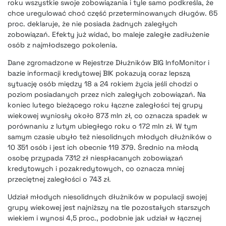
roku wszystkie swoje zobowiązania i tyle samo podkreśla, że
chce uregulować choć część przeterminowanych długów. 65
proc. deklaruje, że nie posiada żadnych zaległych
zobowiązań. Efekty już widać, bo maleje zaległe zadłużenie
osób z najmłodszego pokolenia.
Dane zgromadzone w Rejestrze Dłużników BIG InfoMonitor i
bazie informacji kredytowej BIK pokazują coraz lepszą
sytuację osób między 18 a 24 rokiem życia jeśli chodzi o
poziom posiadanych przez nich zaległych zobowiązań. Na
koniec lutego bieżącego roku łączne zaległości tej grupy
wiekowej wyniosły około 873 mln zł, co oznacza spadek w
porównaniu z lutym ubiegłego roku o 172 mln zł. W tym
samym czasie ubyło też niesolidnych młodych dłużników o
10 351 osób i jest ich obecnie 119 379. Średnio na młodą
osobę przypada 7312 zł niespłacanych zobowiązań
kredytowych i pozakredytowych, co oznacza mniej
przeciętnej zaległości o 743 zł.
Udział młodych niesolidnych dłużników w populacji swojej
grupy wiekowej jest najniższy na tle pozostałych starszych
wiekiem i wynosi 4,5 proc., podobnie jak udział w łącznej