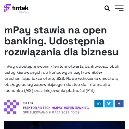
AKTUALNOŚCI
mPay stawia na open
BANKOWOŚĆ
EVENTY
banking. Udostępnia
FELIETONY
rozwiązania dla biznesu
WYWIADY
LEGAL
mPay udostępni swoim klientom otwartą bankowość, obok
PODCASTY
usług kierowanych do końcowych użytkowników
EXTRA
uruchamiając także ofertę B2B. Nowe wdrożenia umożliwią
FINTEK
obsługę usług zapewniających dostęp do informacji o
OKIEM EKSPERTA
rachunku (AIS) oraz inicjowanie płatności (PIS).
FINTEK
#
SEKTOR FINTECH
#
MPAY
#
OPEN BANKING
OPUBLIKOWANO
9 MAJA 2023, 10:59