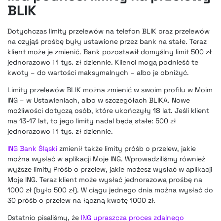
BLIK
Dotychczas limity przelewów na telefon BLIK oraz przelewów
na czyjąś prośbę były ustawione przez bank na stałe. Teraz
klient może je zmienić. Bank pozostawił domyślny limit 500 zł
jednorazowo i 1 tys. zł dziennie. Klienci mogą podnieść te
kwoty – do wartości maksymalnych – albo je obniżyć.
Limity przelewów BLIK można zmienić w swoim profilu w Moim
ING – w Ustawieniach, albo w szczegółach BLIKA. Nowe
możliwości dotyczą osób, które ukończyły 18 lat. Jeśli klient
ma 13-17 lat, to jego limity nadal będą stałe: 500 zł
jednorazowo i 1 tys. zł dziennie.
ING Bank Śląski
zmienił także limity próśb o przelew, jakie
można wysłać w aplikacji Moje ING. Wprowadziliśmy również
wyższe limity Próśb o przelew, jakie możesz wysłać w aplikacji
Moje ING. Teraz klient może wysłać jednorazową prośbę na
1000 zł (było 500 zł). W ciągu jednego dnia można wysłać do
30 próśb o przelew na łączną kwotę 1000 zł.
Ostatnio pisaliśmy, że
ING upraszcza proces zdalnego