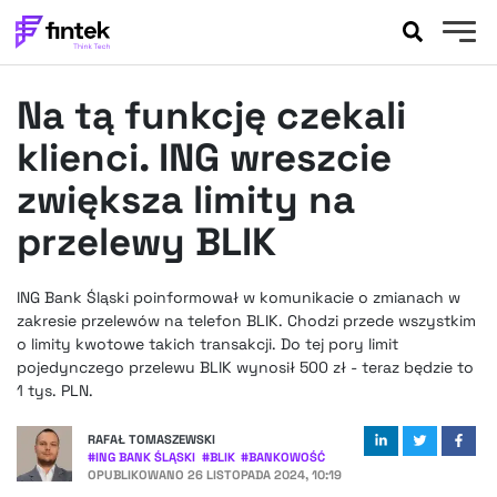
AKTUALNOŚCI
Na tą funkcję czekali
BANKOWOŚĆ
EVENTY
klienci. ING wreszcie
FELIETONY
zwiększa limity na
WYWIADY
przelewy BLIK
LEGAL
PODCASTY
ING Bank Śląski poinformował w komunikacie o zmianach w
EXTRA
FINTEK
zakresie przelewów na telefon BLIK. Chodzi przede wszystkim
OKIEM EKSPERTA
o limity kwotowe takich transakcji. Do tej pory limit
pojedynczego przelewu BLIK wynosił 500 zł - teraz będzie to
1 tys. PLN.
RAFAŁ TOMASZEWSKI
#
ING BANK ŚLĄSKI
#
BLIK
#
BANKOWOŚĆ
OPUBLIKOWANO
26 LISTOPADA 2024, 10:19