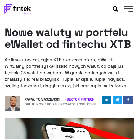
AKTUALNOŚCI
Nowe waluty w portfelu
BANKOWOŚĆ
EVENTY
eWallet od fintechu XTB
FELIETONY
WYWIADY
Aplikacja inwestycyjna XTB rozszerza ofertę eWallet.
Wirtualny portfel zyskał sześć nowych walut, co daje już
LEGAL
łącznie 25 walut do wyboru. W gronie dodanych walut
PODCASTY
znalazły się: real brazylijski, rupia lankijska, rupia indyjska,
EXTRA
FINTEK
szyling tanzański, ringgit malezyjski oraz rupia malediwska.
OKIEM EKSPERTA
RAFAŁ TOMASZEWSKI
#
SEKTOR FINTECH
OPUBLIKOWANO
26 LISTOPADA 2025, 05:07