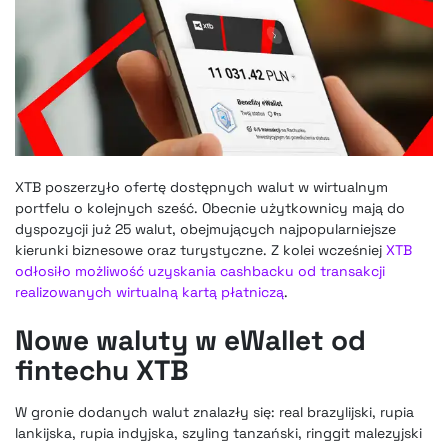
XTB poszerzyło ofertę dostępnych walut w wirtualnym
portfelu o kolejnych sześć. Obecnie użytkownicy mają do
dyspozycji już 25 walut, obejmujących najpopularniejsze
kierunki biznesowe oraz turystyczne. Z kolei wcześniej
XTB
odłosiło możliwość uzyskania cashbacku od transakcji
realizowanych wirtualną kartą płatniczą
.
Nowe waluty w eWallet od
fintechu XTB
W gronie dodanych walut znalazły się: real brazylijski, rupia
lankijska, rupia indyjska, szyling tanzański, ringgit malezyjski