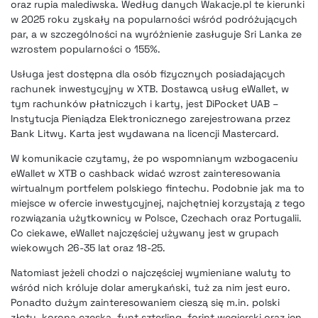
oraz rupia malediwska. Według danych Wakacje.pl te kierunki
w 2025 roku zyskały na popularności wśród podróżujących
par, a w szczególności na wyróżnienie zasługuje Sri Lanka ze
wzrostem popularności o 155%.
Usługa jest dostępna dla osób fizycznych posiadających
rachunek inwestycyjny w XTB. Dostawcą usług eWallet, w
tym rachunków płatniczych i karty, jest DiPocket UAB –
Instytucja Pieniądza Elektronicznego zarejestrowana przez
Bank Litwy. Karta jest wydawana na licencji Mastercard.
W komunikacie czytamy, że po wspomnianym wzbogaceniu
eWallet w XTB o cashback widać wzrost zainteresowania
wirtualnym portfelem polskiego fintechu. Podobnie jak ma to
miejsce w ofercie inwestycyjnej, najchętniej korzystają z tego
rozwiązania użytkownicy w Polsce, Czechach oraz Portugalii.
Co ciekawe, eWallet najczęściej używany jest w grupach
wiekowych 26-35 lat oraz 18-25.
Natomiast jeżeli chodzi o najczęściej wymieniane waluty to
wśród nich króluje dolar amerykański, tuż za nim jest euro.
Ponadto dużym zainteresowaniem cieszą się m.in. polski
złoty, korona czeska, funt szterling, forint węgierski oraz jen.