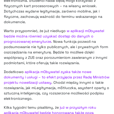
elektroniczna. Studenci nadal będą mogli korzystać z
fizycznych kart procesorowych – na własny wniosek.
Dotychczas wydane legitymacje, zarówno mobilne, jak i
fizyczne, zachowują ważność do terminu wskazanego na
dokumencie.
Warto przypomnieć, że już niedługo
w aplikacji mObywatel
będzie można również uzyskać dostęp do danych o
prognozowanej emeryturze
. Nowa funkcja pozwoli na
podsumowanie nie tylko publicznych, ale i prywatnych form
oszczędzania na emeryturę. Będzie to możliwe dzięki
współpracy z ZUS oraz porozumieniom zawieranym z innymi
podmiotami, które oferują takie rozwiązania.
Dodatkowo
aplikacja mObywatel zyska także nowe
dokumenty i usługi – to efekt przyjęcia przez Radę Ministrów
projektu nowelizacji ustawy
. Chodzi między innymi o takie
rozwiązania, jak mLegitymacja, mStłuczka, asystent oparty o
sztuczną inteligencję, czy rozszerzone możliwości podpisu
elektronicznego.
Kilka tygodni temu pisaliśmy, że
już w przyszłym roku
aplikacja mObywatel będzie honorowana także poza