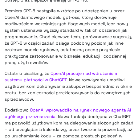
Premiera GPT-5 nastąpiła wkrótce po udostępnieniu przez
OpenAI darmowego modelu gpt-oss, który dorównuje
możliwościom wcześniejszych flagowych modeli, lecz nowy
system ustanawia wyższy standard w takich obszarach jak
programowanie. Choć pierwsze testy porównawcze sugerują,
że GPT-5 w części zadań osiąga podobny poziom jak inne
czołowe modele rynkowe, ostateczną ocenę przyniesie
praktyczne zastosowanie w biznesie, edukacji i codziennej
pracy użytkowników.
Ostatnio pisaliśmy, że
OpenAI pracuje nad wdrożeniem
systemu płatności w ChatGPT
. Nowe rozwiązanie umożliwi
użytkownikom dokonywanie zakupów bezpośrednio w oknie
czatu, bez konieczności przekierowywania do zewnętrznych
sprzedawców.
Dodatkowo
OpenAI wprowadziło na rynek nowego agenta AI
ogólnego przeznaczenia
. Nowa funkcja dostępna w ChatGPT
ma pozwolić użytkownikom na delegowanie złożonych zadań
– od przeglądania kalendarzy, przez tworzenie prezentacji, aż
po uruchamianie kodu – za pomocą prostych poleceń w