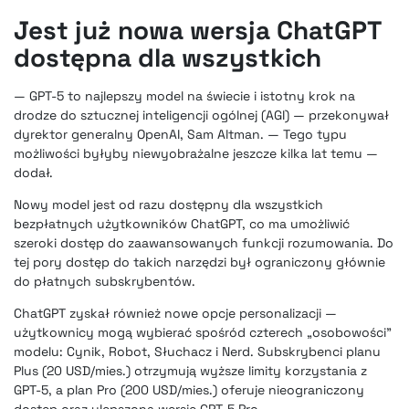
Jest już nowa wersja ChatGPT
dostępna dla wszystkich
— GPT-5 to najlepszy model na świecie i istotny krok na
drodze do sztucznej inteligencji ogólnej (AGI) — przekonywał
dyrektor generalny OpenAI, Sam Altman. — Tego typu
możliwości byłyby niewyobrażalne jeszcze kilka lat temu —
dodał.
Nowy model jest od razu dostępny dla wszystkich
bezpłatnych użytkowników ChatGPT, co ma umożliwić
szeroki dostęp do zaawansowanych funkcji rozumowania. Do
tej pory dostęp do takich narzędzi był ograniczony głównie
do płatnych subskrybentów.
ChatGPT zyskał również nowe opcje personalizacji —
użytkownicy mogą wybierać spośród czterech „osobowości”
modelu: Cynik, Robot, Słuchacz i Nerd. Subskrybenci planu
Plus (20 USD/mies.) otrzymują wyższe limity korzystania z
GPT-5, a plan Pro (200 USD/mies.) oferuje nieograniczony
dostęp oraz ulepszoną wersję GPT-5 Pro.