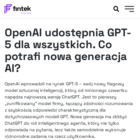
AKTUALNOŚCI
OpenAI udostępnia GPT-
BANKOWOŚĆ
EVENTY
5 dla wszystkich. Co
FELIETONY
potrafi nowa generacja
WYWIADY
AI?
LEGAL
PODCASTY
OpenAI wprowadził na rynek GPT-5 – swój nowy flagowy
EXTRA
FINTEK
model sztucznej inteligencji, który od minionego czwartku
OKIEM EKSPERTA
napędza najnowszą wersję ChatGPT. Jest to pierwszy
„zunifikowany” model firmy, łączący zdolności rozumowania
z szybkością odpowiedzi charakterystyczną dla
dotychczasowych modeli GPT. Nowa generacja ma zbliżyć
ChatGPT do roli inteligentnego agenta, który nie tylko
odpowiada na pytania, lecz także samodzielnie wykonuje
różnorodne zadania na rzecz użytkownika.