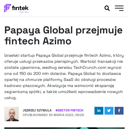
AKTUALNOŚCI
Papaya Global przejmuje
BANKOWOŚĆ
EVENTY
fintech Azimo
FELIETONY
WYWIADY
Izraelski startup Papaya Global przejmuje fintech Azimo, który
oferuje usługi przekazów pieniężnych. Wartość transakcji nie
LEGAL
została ujawniona, według serwisu TechCrunch.com wynosi
PODCASTY
ona od 150 do 200 mln dolarów. Papaya Global to dostawca
EXTRA
FINTEK
opartej na chmurze platformy SaaS do obsługi procesów
kadrowo-płacowych. Akwizycja ma wzmocnić ekspansję
OKIEM EKSPERTA
zagraniczną spółki, a także umożliwić wprowadzenie nowych
usług.
JĘDRZEJ SZYMULA
#
SEKTOR FINTECH
OPUBLIKOWANO
30 MARCA 2022, 09:26