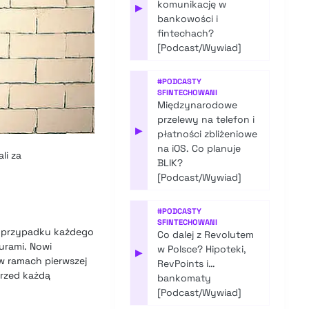
komunikację w
▶
bankowości i
fintechach?
[Podcast/Wywiad]
#
PODCASTY
SFINTECHOWANI
Międzynarodowe
przelewy na telefon i
▶
płatności zbliżeniowe
na iOS. Co planuje
li za
BLIK?
[Podcast/Wywiad]
#
PODCASTY
SFINTECHOWANI
 w przypadku każdego
Co dalej z Revolutem
urami. Nowi
w Polsce? Hipoteki,
▶
w ramach pierwszej
RevPoints i…
przed każdą
bankomaty
[Podcast/Wywiad]