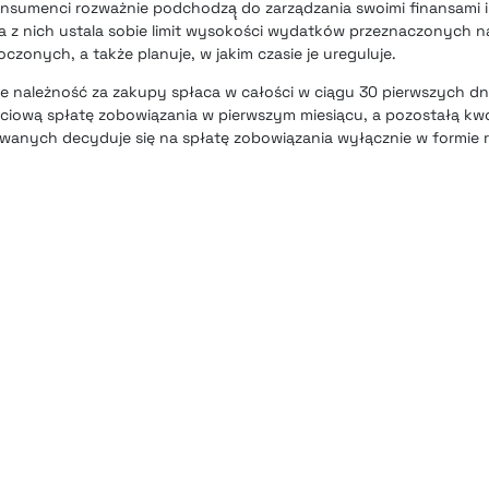
nsumenci rozważnie podchodzą̨ do zarządzania swoimi finansami i
 z nich ustala sobie limit wysokości wydatków przeznaczonych n
zonych, a także planuje, w jakim czasie je ureguluje.
że należność za zakupy spłaca w całości w ciągu 30 pierwszych dn
ęściową spłatę zobowiązania w pierwszym miesiącu, a pozostałą kw
towanych decyduje się na spłatę zobowiązania wyłącznie w formie 