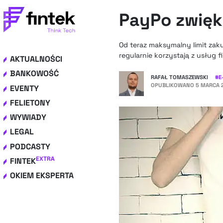
PayPo zwięk
Od teraz maksymalny limit zaku
regularnie korzystają z usług
AKTUALNOŚCI
BANKOWOŚĆ
RAFAŁ TOMASZEWSKI
#
E
OPUBLIKOWANO
5 MARCA 2
EVENTY
FELIETONY
WYWIADY
LEGAL
PODCASTY
EXTRA
FINTEK
OKIEM EKSPERTA