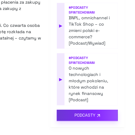
 płacenia za zakupy
#
PODCASTY
a zakupy z
SFINTECHOWANI
BNPL, omnichannel i
TikTok Shop – co
i. Co czwarta osoba
▶
zmieni polski e-
otę rozkłada na
commerce?
ratalnej – czytamy w
[Podcast/Wywiad]
#
PODCASTY
SFINTECHOWANI
O nowych
technologiach i
▶
młodym pokoleniu,
które wchodzi na
rynek finansowy
[Podcast]
PODCASTY