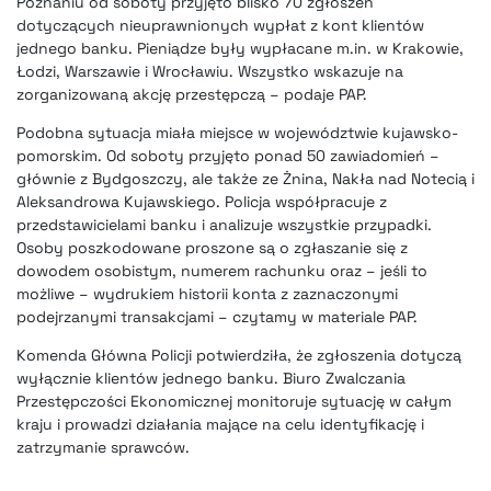
Poznaniu od soboty przyjęto blisko 70 zgłoszeń
dotyczących nieuprawnionych wypłat z kont klientów
jednego banku. Pieniądze były wypłacane m.in. w Krakowie,
Łodzi, Warszawie i Wrocławiu. Wszystko wskazuje na
zorganizowaną akcję przestępczą – podaje PAP.
Podobna sytuacja miała miejsce w województwie kujawsko-
pomorskim. Od soboty przyjęto ponad 50 zawiadomień –
głównie z Bydgoszczy, ale także ze Żnina, Nakła nad Notecią i
Aleksandrowa Kujawskiego. Policja współpracuje z
przedstawicielami banku i analizuje wszystkie przypadki.
Osoby poszkodowane proszone są o zgłaszanie się z
dowodem osobistym, numerem rachunku oraz – jeśli to
możliwe – wydrukiem historii konta z zaznaczonymi
podejrzanymi transakcjami – czytamy w materiale PAP.
Komenda Główna Policji potwierdziła, że zgłoszenia dotyczą
wyłącznie klientów jednego banku. Biuro Zwalczania
Przestępczości Ekonomicznej monitoruje sytuację w całym
kraju i prowadzi działania mające na celu identyfikację i
zatrzymanie sprawców.