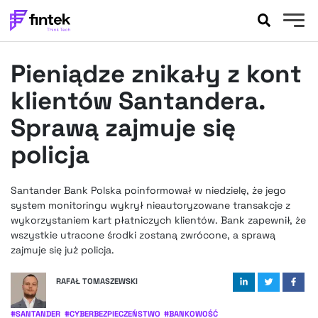
AKTUALNOŚCI
Pieniądze znikały z kont
BANKOWOŚĆ
EVENTY
klientów Santandera.
FELIETONY
Sprawą zajmuje się
WYWIADY
policja
LEGAL
PODCASTY
Santander Bank Polska poinformował w niedzielę, że jego
EXTRA
FINTEK
system monitoringu wykrył nieautoryzowane transakcje z
OKIEM EKSPERTA
wykorzystaniem kart płatniczych klientów. Bank zapewnił, że
wszystkie utracone środki zostaną zwrócone, a sprawą
zajmuje się już policja.
RAFAŁ TOMASZEWSKI
#
SANTANDER
#
CYBERBEZPIECZEŃSTWO
#
BANKOWOŚĆ