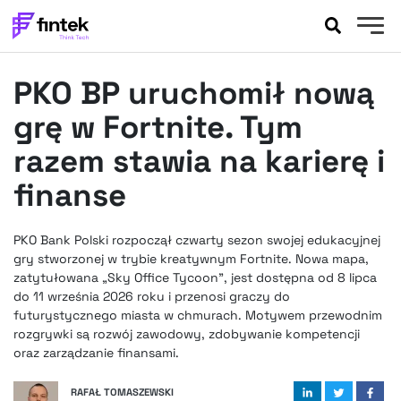
AKTUALNOŚCI
PKO BP uruchomił nową
BANKOWOŚĆ
EVENTY
grę w Fortnite. Tym
FELIETONY
razem stawia na karierę i
WYWIADY
finanse
LEGAL
PODCASTY
PKO Bank Polski rozpoczął czwarty sezon swojej edukacyjnej
EXTRA
FINTEK
gry stworzonej w trybie kreatywnym Fortnite. Nowa mapa,
OKIEM EKSPERTA
zatytułowana „Sky Office Tycoon”, jest dostępna od 8 lipca
do 11 września 2026 roku i przenosi graczy do
futurystycznego miasta w chmurach. Motywem przewodnim
rozgrywki są rozwój zawodowy, zdobywanie kompetencji
oraz zarządzanie finansami.
RAFAŁ TOMASZEWSKI