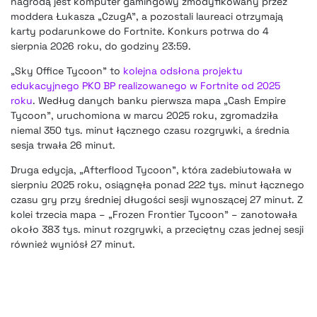
nagrodą jest komputer gamingowy zmodyfikowany przez
moddera Łukasza „CzugA”, a pozostali laureaci otrzymają
karty podarunkowe do Fortnite. Konkurs potrwa do 4
sierpnia 2026 roku, do godziny 23:59.
„Sky Office Tycoon” to
kolejna odsłona projektu
edukacyjnego PKO BP realizowanego w Fortnite od 2025
roku
. Według danych banku pierwsza mapa „Cash Empire
Tycoon”, uruchomiona w marcu 2025 roku, zgromadziła
niemal 350 tys. minut łącznego czasu rozgrywki, a średnia
sesja trwała 26 minut.
Druga edycja, „Afterflood Tycoon”, która zadebiutowała w
sierpniu 2025 roku, osiągnęła ponad 222 tys. minut łącznego
czasu gry przy średniej długości sesji wynoszącej 27 minut. Z
kolei trzecia mapa – „Frozen Frontier Tycoon” – zanotowała
około 383 tys. minut rozgrywki, a przeciętny czas jednej sesji
również wyniósł 27 minut.