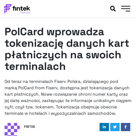
AKTUALNOŚCI
PolCard wprowadza
BANKOWOŚĆ
EVENTY
tokenizację danych kart
FELIETONY
płatniczych na swoich
WYWIADY
terminalach
LEGAL
PODCASTY
Od teraz na terminalach Fiserv Polska, działającego pod
EXTRA
FINTEK
marką PolCard from Fiserv, dostępna jest tokenizacja danych
OKIEM EKSPERTA
kart płatniczych. Nowe rozwiązanie chroni numer karty oraz
jej datę ważności, zastępując te informacje unikalnym ciągiem
cyfr, czyli tzw. tokenem. Tokenizacja obejmuje obecnie
terminale w hotelach i wypożyczalniach samochodów.
FINTEK