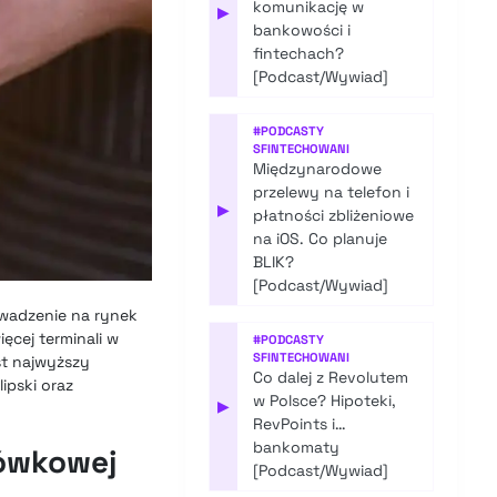
komunikację w
▶
bankowości i
fintechach?
[Podcast/Wywiad]
#
PODCASTY
SFINTECHOWANI
Międzynarodowe
przelewy na telefon i
▶
płatności zbliżeniowe
na iOS. Co planuje
BLIK?
[Podcast/Wywiad]
wadzenie na rynek
ęcej terminali w
#
PODCASTY
SFINTECHOWANI
st najwyższy
Co dalej z Revolutem
ipski oraz
w Polsce? Hipoteki,
▶
RevPoints i…
bankomaty
tówkowej
[Podcast/Wywiad]