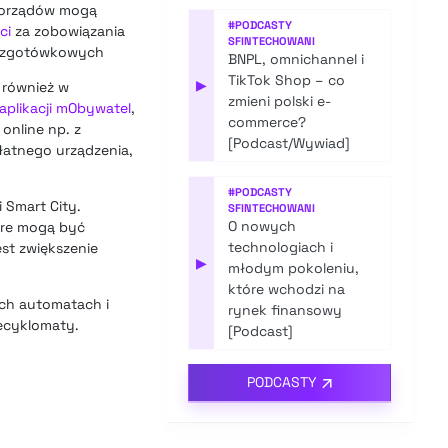
amorządów mogą
#
PODCASTY
ci
za zobowiązania
SFINTECHOWANI
 bezgotówkowych
BNPL, omnichannel i
TikTok Shop – co
▶
również w
zmieni polski e-
aplikacji mObywatel
,
commerce?
online np. z
[Podcast/Wywiad]
łatnego urządzenia,
#
PODCASTY
 Smart City.
SFINTECHOWANI
O nowych
óre mogą być
technologiach i
est zwiększenie
▶
młodym pokoleniu,
które wchodzi na
ch automatach i
rynek finansowy
ecyklomaty.
[Podcast]
PODCASTY