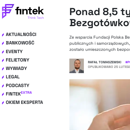
Ponad 8,5 ty
Bezgotówkow
AKTUALNOŚCI
Ze wsparcia Fundacji Polska Be
BANKOWOŚĆ
publicznych i samorządowych, c
zostało umieszczonych bezpoś
EVENTY
FELIETONY
RAFAŁ TOMASZEWSKI
#
P
OPUBLIKOWANO
25 LUTEGO
WYWIADY
LEGAL
PODCASTY
EXTRA
FINTEK
OKIEM EKSPERTA