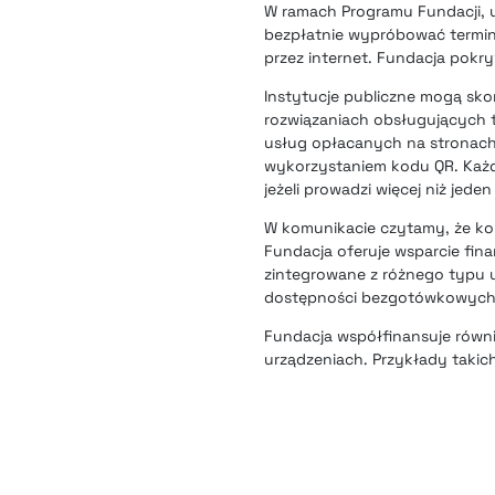
W ramach Programu Fundacji, 
bezpłatnie wypróbować terminal
przez internet. Fundacja pokr
Instytucje publiczne mogą sk
rozwiązaniach obsługujących t
usług opłacanych na stronach 
wykorzystaniem kodu QR. Każda
jeżeli prowadzi więcej niż jed
W komunikacie czytamy, że ko
Fundacja oferuje wsparcie fi
zintegrowane z różnego typu ur
dostępności bezgotówkowych f
Fundacja współfinansuje równ
urządzeniach. Przykłady taki