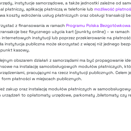
urzędy, instytucje samorządowe, a także jednostki zależne od s
 płatniczy, aplikację płatniczą w telefonie lub
możliwość płatnoś
ywa koszty wdrożenia usług płatniczych oraz obsługi transakcji
orzystać z finansowania w ramach
Programu Polska Bezgotówkowa
ransakcje bez fizycznego użycia kart (punkty online) – w ramach
internetowych instytucji lub poprzez przekierowanie na płatność 
 instytucja publiczna może skorzystać z więcej niż jednego bezp
en punkt kasowy.
lejnym obszarem działań z samorządami ma być propagowanie idei
nansowe na instalację samoobsługowych modułów płatniczych, kt
ządzeniami, pracującymi na rzecz instytucji publicznych. Celem j
orm płatności w miejscach publicznych.
ież zakup oraz instalację modułów płatniczych w samoobsługowy
ch urządzeń to opłatomaty urzędowe, parkomaty ,biletomaty czy r