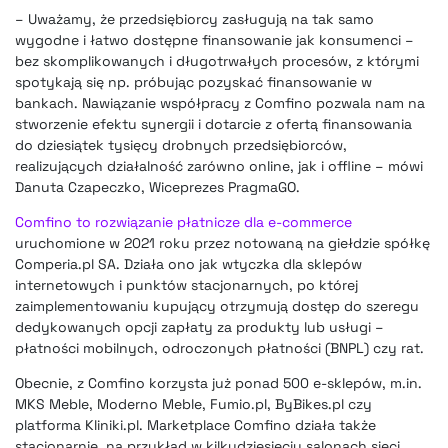
– Uważamy, że przedsiębiorcy zasługują na tak samo
wygodne i łatwo dostępne finansowanie jak konsumenci –
bez skomplikowanych i długotrwałych procesów, z którymi
spotykają się np. próbując pozyskać finansowanie w
bankach. Nawiązanie współpracy z Comfino pozwala nam na
stworzenie efektu synergii i dotarcie z ofertą finansowania
do dziesiątek tysięcy drobnych przedsiębiorców,
realizujących działalność zarówno online, jak i offline – mówi
Danuta Czapeczko, Wiceprezes PragmaGO.
Comfino to rozwiązanie płatnicze dla e-commerce
uruchomione w 2021 roku przez notowaną na giełdzie spółkę
Comperia.pl SA. Działa ono jak wtyczka dla sklepów
internetowych i punktów stacjonarnych, po której
zaimplementowaniu kupujący otrzymują dostęp do szeregu
dedykowanych opcji zapłaty za produkty lub usługi –
płatności mobilnych, odroczonych płatności (BNPL) czy rat.
Obecnie, z Comfino korzysta już ponad 500 e-sklepów, m.in.
MKS Meble, Moderno Meble, Fumio.pl, ByBikes.pl czy
platforma Kliniki.pl. Marketplace Comfino działa także
stacjonarnie, na przykład w kilkudziesięciu salonach sieci