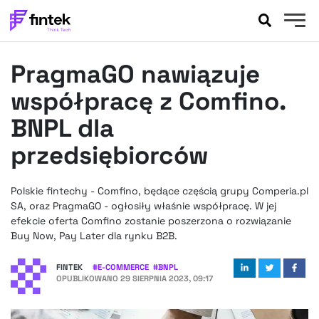
AKTUALNOŚCI
PragmaGO nawiązuje
BANKOWOŚĆ
EVENTY
współpracę z Comfino.
FELIETONY
BNPL dla
WYWIADY
przedsiębiorców
LEGAL
PODCASTY
Polskie fintechy - Comfino, będące częścią grupy Comperia.pl
EXTRA
FINTEK
SA, oraz PragmaGO - ogłosiły właśnie współpracę. W jej
OKIEM EKSPERTA
efekcie oferta Comfino zostanie poszerzona o rozwiązanie
Buy Now, Pay Later dla rynku B2B.
FINTEK
#
E-COMMERCE
#
BNPL
OPUBLIKOWANO
29 SIERPNIA 2023, 09:17