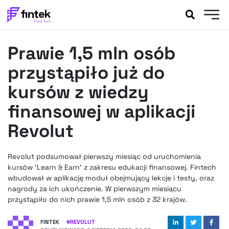
AKTUALNOŚCI
Prawie 1,5 mln osób
BANKOWOŚĆ
EVENTY
przystąpiło już do
FELIETONY
kursów z wiedzy
WYWIADY
finansowej w aplikacji
LEGAL
Revolut
PODCASTY
EXTRA
FINTEK
OKIEM EKSPERTA
Revolut podsumował pierwszy miesiąc od uruchomienia
kursów ‘Learn & Earn’ z zakresu edukacji finansowej. Fintech
wbudował w aplikację moduł obejmujący lekcje i testy, oraz
nagrody za ich ukończenie. W pierwszym miesiącu
przystąpiło do nich prawie 1,5 mln osób z 32 krajów.
FINTEK
#
REVOLUT