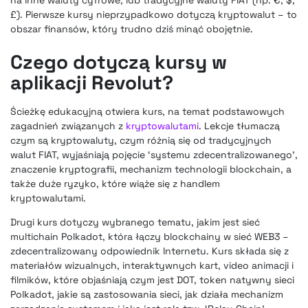
na inne waluty cyfrowe, lub tradycyjne waluty FIAT (np. €, $,
£). Pierwsze kursy nieprzypadkowo dotyczą kryptowalut – to
obszar finansów, który trudno dziś minąć obojętnie.
Czego dotyczą kursy w
aplikacji Revolut?
Ścieżkę edukacyjną otwiera kurs, na temat podstawowych
zagadnień związanych z
kryptowalutami
. Lekcje tłumaczą
czym są kryptowaluty, czym różnią się od tradycyjnych
walut FIAT, wyjaśniają pojęcie ‘systemu zdecentralizowanego’,
znaczenie kryptografii, mechanizm technologii blockchain, a
także duże ryzyko, które wiąże się z handlem
kryptowalutami.
Drugi kurs dotyczy wybranego tematu, jakim jest sieć
multichain Polkadot, która łączy blockchainy w sieć WEB3 –
zdecentralizowany odpowiednik Internetu. Kurs składa się z
materiałów wizualnych, interaktywnych kart, video animacji i
filmików, które objaśniają czym jest DOT, token natywny sieci
Polkadot, jakie są zastosowania sieci, jak działa mechanizm