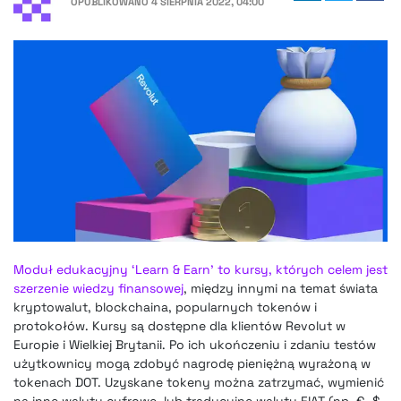
OPUBLIKOWANO
4 SIERPNIA 2022, 04:00
Moduł edukacyjny ‘Learn & Earn’ to kursy, których celem jest
szerzenie wiedzy finansowej
, między innymi na temat świata
kryptowalut, blockchaina, popularnych tokenów i
protokołów. Kursy są dostępne dla klientów Revolut w
Europie i Wielkiej Brytanii. Po ich ukończeniu i zdaniu testów
użytkownicy mogą zdobyć nagrodę pieniężną wyrażoną w
tokenach DOT. Uzyskane tokeny można zatrzymać, wymienić