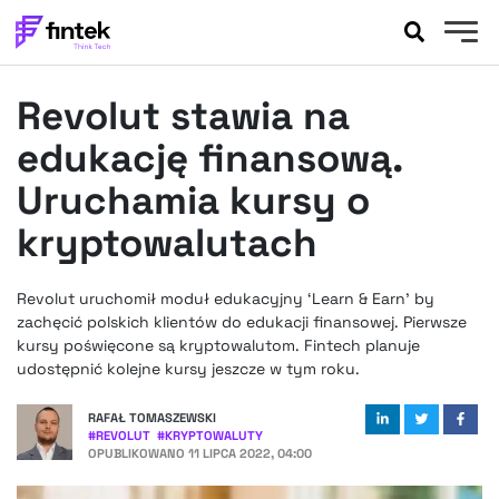
AKTUALNOŚCI
Revolut stawia na
BANKOWOŚĆ
EVENTY
edukację finansową.
FELIETONY
Uruchamia kursy o
WYWIADY
kryptowalutach
LEGAL
PODCASTY
Revolut uruchomił moduł edukacyjny ‘Learn & Earn’ by
EXTRA
FINTEK
zachęcić polskich klientów do edukacji finansowej. Pierwsze
OKIEM EKSPERTA
kursy poświęcone są kryptowalutom. Fintech planuje
udostępnić kolejne kursy jeszcze w tym roku.
RAFAŁ TOMASZEWSKI
#
REVOLUT
#
KRYPTOWALUTY
OPUBLIKOWANO
11 LIPCA 2022, 04:00