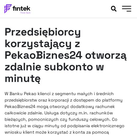
AKTUALNOŚCI
Przedsiębiorcy
BANKOWOŚĆ
EVENTY
korzystający z
FELIETONY
PekaoBiznes24 otworzą
WYWIADY
zdalnie subkonto w
LEGAL
minutę
PODCASTY
EXTRA
FINTEK
OKIEM EKSPERTA
W Banku Pekao klienci z segmentu małych i średnich
przedsiębiorstw oraz korporacji z dostępem do platformy
PekaoBiznes24 mogą otworzyć dodatkowy rachunek
całkowicie zdalnie. Usługa dotyczy m.in. rachunków
bieżących, pomocniczych czy funduszy celowych. Co
istotne już w ciągu minuty od podpisania elektronicznego
wniosku klient może korzystać z konta za pomocą