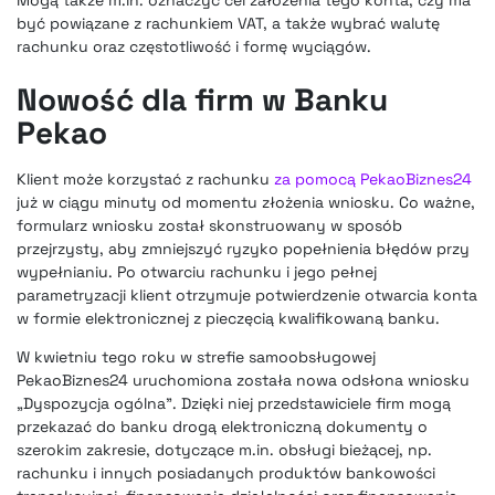
Mogą także m.in. oznaczyć cel założenia tego konta, czy ma
być powiązane z rachunkiem VAT, a także wybrać walutę
rachunku oraz częstotliwość i formę wyciągów.
Nowość dla firm w Banku
Pekao
Klient może korzystać z rachunku
za pomocą PekaoBiznes24
już w ciągu minuty od momentu złożenia wniosku. Co ważne,
formularz wniosku został skonstruowany w sposób
przejrzysty, aby zmniejszyć ryzyko popełnienia błędów przy
wypełnianiu. Po otwarciu rachunku i jego pełnej
parametryzacji klient otrzymuje potwierdzenie otwarcia konta
w formie elektronicznej z pieczęcią kwalifikowaną banku.
W kwietniu tego roku w strefie samoobsługowej
PekaoBiznes24 uruchomiona została nowa odsłona wniosku
„Dyspozycja ogólna”. Dzięki niej przedstawiciele firm mogą
przekazać do banku drogą elektroniczną dokumenty o
szerokim zakresie, dotyczące m.in. obsługi bieżącej, np.
rachunku i innych posiadanych produktów bankowości