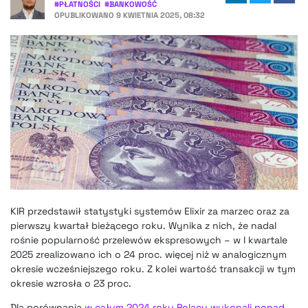
#
PŁATNOŚCI
#
BANKOWOŚĆ
OPUBLIKOWANO
9 KWIETNIA 2025, 08:32
KIR przedstawił statystyki systemów Elixir za marzec oraz za
pierwszy kwartał bieżącego roku. Wynika z nich, że nadal
rośnie popularność przelewów ekspresowych – w I kwartale
2025 zrealizowano ich o 24 proc. więcej niż w analogicznym
okresie wcześniejszego roku. Z kolei wartość transakcji w tym
okresie wzrosła o 23 proc.
Dla porównania
w całym 2024 roku Polacy wykonali ponad