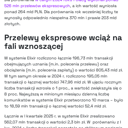
526 mln przelewów ekspresowych
, a ich wartość wyniosła
ponad 264 mld PLN. Dla porównania rok wcześniej liczby te
wynosiły odpowiednio niespełna 370 mln i prawie 203 mld
złotych.
Przelewy ekspresowe wciąż na
fali wznoszącej
W systemie Elixir rozliczono łącznie 196,73 mln transakcji
obejmujących uznania (m.in. polecenia przelewu) oraz
obciążenia (m.in. polecenia zapłaty) o wartości 805,43 mld zł.
W tym samym okresie w 2024 r. rozliczono 195,05 mln
transakcji o łącznej wartości 747,96 mld zł. W ujęciu rocznym
liczba transakcji wzrosła o 1 proc., a wartość zwiększyła się o
8 proc. Najwyższą w minionym miesiącu dzienną liczbę
komunikatów w systemie Elixir przetworzono 10 marca – było
to 18,59 mln transakcji o łącznej wartości 52,4 mld zł.
Łącznie w I kwartale 2025 r. w systemie Elixir zrealizowano
562,07 mln transakcji o wartości 2,3 bln zł. W porównaniu z I
kw. 2024 r. liczba transakcji pozostała na zbliżonym poziomie,