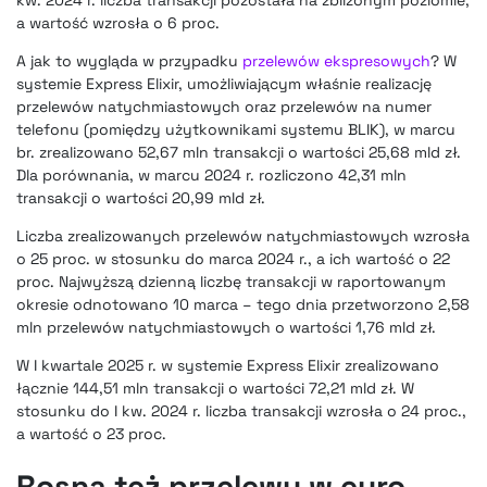
a wartość wzrosła o 6 proc.
A jak to wygląda w przypadku
przelewów ekspresowych
? W
systemie Express Elixir, umożliwiającym właśnie realizację
przelewów natychmiastowych oraz przelewów na numer
telefonu (pomiędzy użytkownikami systemu BLIK), w marcu
br. zrealizowano 52,67 mln transakcji o wartości 25,68 mld zł.
Dla porównania, w marcu 2024 r. rozliczono 42,31 mln
transakcji o wartości 20,99 mld zł.
Liczba zrealizowanych przelewów natychmiastowych wzrosła
o 25 proc. w stosunku do marca 2024 r., a ich wartość o 22
proc. Najwyższą dzienną liczbę transakcji w raportowanym
okresie odnotowano 10 marca – tego dnia przetworzono 2,58
mln przelewów natychmiastowych o wartości 1,76 mld zł.
W I kwartale 2025 r. w systemie Express Elixir zrealizowano
łącznie 144,51 mln transakcji o wartości 72,21 mld zł. W
stosunku do I kw. 2024 r. liczba transakcji wzrosła o 24 proc.,
a wartość o 23 proc.
Rosną też przelewy w euro –