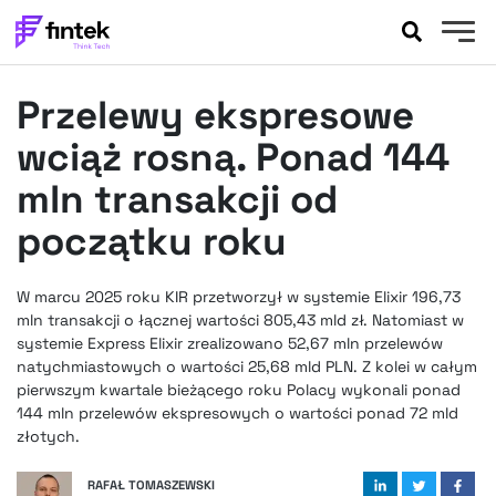
AKTUALNOŚCI
Przelewy ekspresowe
BANKOWOŚĆ
EVENTY
wciąż rosną. Ponad 144
FELIETONY
mln transakcji od
WYWIADY
początku roku
LEGAL
PODCASTY
W marcu 2025 roku KIR przetworzył w systemie Elixir 196,73
EXTRA
FINTEK
mln transakcji o łącznej wartości 805,43 mld zł. Natomiast w
OKIEM EKSPERTA
systemie Express Elixir zrealizowano 52,67 mln przelewów
natychmiastowych o wartości 25,68 mld PLN. Z kolei w całym
pierwszym kwartale bieżącego roku Polacy wykonali ponad
144 mln przelewów ekspresowych o wartości ponad 72 mld
złotych.
RAFAŁ TOMASZEWSKI