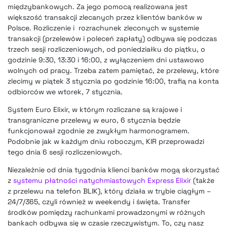
międzybankowych. Za jego pomocą realizowana jest
większość transakcji zlecanych przez klientów banków w
Polsce. Rozliczenie i rozrachunek zleconych w systemie
transakcji (przelewów i poleceń zapłaty) odbywa się podczas
trzech sesji rozliczeniowych, od poniedziałku do piątku, o
godzinie 9:30, 13:30 i 16:00, z wyłączeniem dni ustawowo
wolnych od pracy. Trzeba zatem pamiętać, że przelewy, które
zlecimy w piątek 3 stycznia po godzinie 16:00, trafią na konta
odbiorców we wtorek, 7 stycznia.
System Euro Elixir, w którym rozliczane są krajowe i
transgraniczne przelewy w euro, 6 stycznia będzie
funkcjonował zgodnie ze zwykłym harmonogramem.
Podobnie jak w każdym dniu roboczym, KIR przeprowadzi
tego dnia 6 sesji rozliczeniowych.
Niezależnie od dnia tygodnia klienci banków mogą skorzystać
z
systemu płatności natychmiastowych Express Elixir
(także
z przelewu na telefon BLIK), który działa w trybie ciągłym –
24/7/365, czyli również w weekendy i święta. Transfer
środków pomiędzy rachunkami prowadzonymi w różnych
bankach odbywa się w czasie rzeczywistym. To, czy nasz