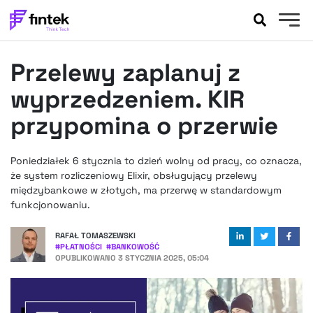
AKTUALNOŚCI
Przelewy zaplanuj z
BANKOWOŚĆ
EVENTY
wyprzedzeniem. KIR
FELIETONY
przypomina o przerwie
WYWIADY
LEGAL
Poniedziałek 6 stycznia to dzień wolny od pracy, co oznacza,
PODCASTY
że system rozliczeniowy Elixir, obsługujący przelewy
EXTRA
międzybankowe w złotych, ma przerwę w standardowym
FINTEK
funkcjonowaniu.
OKIEM EKSPERTA
RAFAŁ TOMASZEWSKI
#
PŁATNOŚCI
#
BANKOWOŚĆ
OPUBLIKOWANO
3 STYCZNIA 2025, 05:04