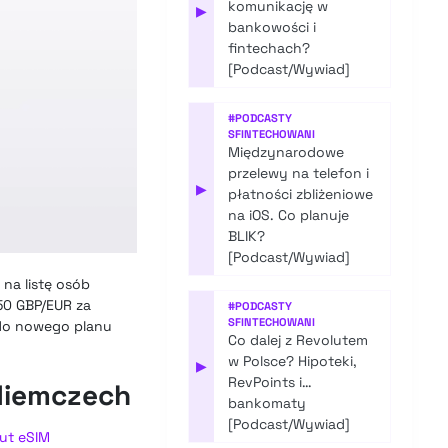
komunikację w
▶
bankowości i
fintechach?
[Podcast/Wywiad]
#
PODCASTY
SFINTECHOWANI
Międzynarodowe
przelewy na telefon i
▶
płatności zbliżeniowe
na iOS. Co planuje
BLIK?
[Podcast/Wywiad]
 na listę osób
50 GBP/EUR za
#
PODCASTY
SFINTECHOWANI
 do nowego planu
Co dalej z Revolutem
w Polsce? Hipoteki,
▶
RevPoints i…
 Niemczech
bankomaty
[Podcast/Wywiad]
lut eSIM