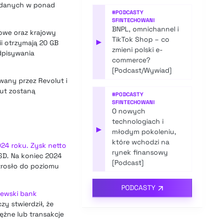
 danych w ponad
#
PODCASTY
SFINTECHOWANI
BNPL, omnichannel i
owe oraz krajowy
TikTok Shop – co
▶
ii otrzymają 20 GB
zmieni polski e-
dpisywania
commerce?
[Podcast/Wywiad]
any przez Revolut i
lut zostaną
#
PODCASTY
SFINTECHOWANI
O nowych
technologiach i
▶
młodym pokoleniu,
które wchodzi na
24 roku. Zysk netto
rynek finansowy
SD. Na koniec 2024
[Podcast]
wzrosło do poziomu
PODCASTY
tewski bank
zy stwierdził, że
ężne lub transakcje