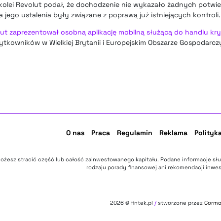
Z kolei Revolut podał, że dochodzenie nie wykazało żadnych potw
 jego ustalenia były związane z poprawą już istniejących kontroli.
ut zaprezentował osobną aplikację mobilną służącą do handlu kr
ytkowników w Wielkiej Brytanii i Europejskim Obszarze Gospodarcz
O nas
Praca
Regulamin
Reklama
Polityk
ożesz stracić część lub całość zainwestowanego kapitału. Podane informacje sł
rodzaju porady finansowej ani rekomendacji inwes
2026
© fintek.pl
/
stworzone przez
Corm