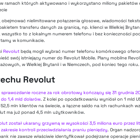
 w ramach których aktywowano i wykorzystano miliony pakietów
ecie
ą obejmować nielimitowane połączenia głosowe, wiadomości tekst
akietem transferu danych za granicą, np. klienci w Wielkiej Brytan
 wszystko to z lokalnym numerem telefonu i bez konieczności po
tamy w komunikacie.
ci
Revolut
będą mogli wybrać numer telefonu komórkowego oferow
ieść swój istniejący numer do Revolut Mobile. Plany mobilne Revo
żowych, w Wielkiej Brytanii i w Niemczech, pod koniec tego roku.
techu Revolut
sprawozdanie roczne za rok obrotowy kończący się 31 grudnia 20
do 1,4 mld dolarów
. Z kolei po opodatkowaniu wyniósł on 1 mld U
 52,5 mln klientów na świecie, a łączne saldo na ich rachunkach 
lut ma już ponad 4,5 mln użytkowników.
lut został ukarany grzywną w wysokości 3,5 miliona euro przez li
 zakresie kontroli przeciwdziałania praniu pieniędzy
. Organ nadzorc
ank nie zawsze właściwie identyfikował podejrzane operacje pieni