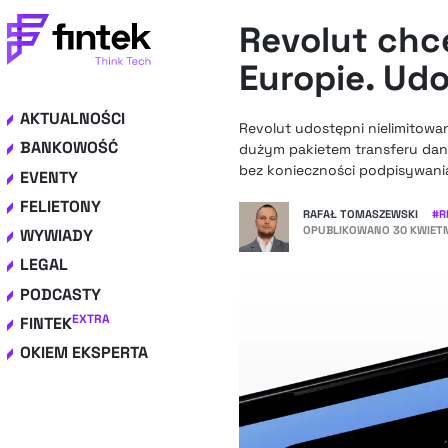
Revolut chc
Europie. Ud
AKTUALNOŚCI
Revolut udostępni nielimitowa
BANKOWOŚĆ
dużym pakietem transferu danyc
bez konieczności podpisywan
EVENTY
FELIETONY
RAFAŁ TOMASZEWSKI
#
R
OPUBLIKOWANO
30 KWIETN
WYWIADY
LEGAL
PODCASTY
EXTRA
FINTEK
OKIEM EKSPERTA