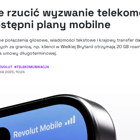
e rzucić wyzwanie teleko
ostępni plany mobilne
ne połączenia głosowe, wiadomości tekstowe i krajowy transfer d
h za granicą, np. klienci w Wielkiej Brytanii otrzymają 20 GB roa
ia umowy długoterminowej.
EVOLUT
#
TELEKOMUNIKACJA
IA 2025, 10:24