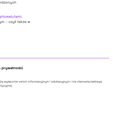
ierdzonych
yptowalutami
.
ym – czyli także w
a prywatności
użą wyłącznie celom informacyjnym i edukacyjnym i nie stanowią żadnego
tycyjnej.
o