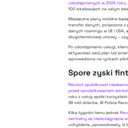
udostępnionych w 2024 roku
,
100 lokalizacjach na całym świ
Miesięczne plany mobilne będ
transfer danych, połączone z p
danych roamingu w UE i USA, a
długoterminowej umowy – czy
Po udostępnieniu usługi, klien
aktywować swój plan lub przen
wprowadzone na rynkach pilota
Spore zyski fin
Revolut opublikował niedawno 
przed opodatkowaniem wzrósł 
roku z usług spółki korzystało
38 mld dolarów. W Polsce Revo
Kilka tygodni temu jednak
Revo
centralny za niedociągnięcia w
uchybienia „spowodowały, iż b