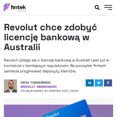
AKTUALNOŚCI
Revolut chce zdobyć
BANKOWOŚĆ
EVENTY
licencję bankową w
FELIETONY
Australii
WYWIADY
LEGAL
Revolut ubiega się o licencję bankową w Australii i jest już w
PODCASTY
kontakcie z tamtejszym regulatorem. Na początek fintech
EXTRA
zamierza przyjmować depozyty klientów.
FINTEK
OKIEM EKSPERTA
RAFAŁ TOMASZEWSKI
#
REVOLUT
#
BANKOWOŚĆ
OPUBLIKOWANO
30 SIERPNIA 2021, 09:56