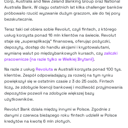
Corp, Australia and New Zeland Banking Group oraz National
Australia Bank. W ciągu ostatnich lat kilka challenger banków
próbowało rzucić wyzwanie dużym graczom, ale do tej pory
bezskutecznie.
Teraz taki cel obiera sobie Revolut, czyli fintech, z którego
usług korzysta ponad 16 mln klientów na świecie. Revolut
staje się „superaplikacją” finansową, oferując pożyczki,
depozyty, dostęp do handlu akcjami i kryptowalutami,
wymianę walut po międzybankowych kursach, czy
zaliczki
pracownicze (na razie tylko w Wielkiej Brytanii)
.
Na razie z usług
Revoluta
w Australii korzysta ponad 100 tys.
klientów. Zespół odpowiadający za rozwój na tym rynku
powiększył się w ostatnim czasie z 3 do 25 osób. Fintech
liczy, że zdobycie licencji bankowej i możliwość przyjmowania
depozytów pozwoli na zdobycie większej bazy
użytkowników.
Revolut Bank działa między innymi w Polsce
. Zgodnie z
danymi z czerwca bieżącego roku fintech udzielił w Polsce
kredytów na kwotę 6 mln złotych.