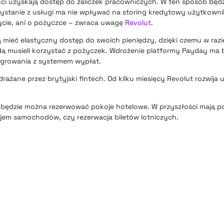
enci uzyskają dostęp do zaliczek pracowniczych. W ten sposób bę
zystanie z usługi ma nie wpływać na storing kredytowy użytkown
cie, ani o pożyczce – zwraca uwagę
Revolut
.
mieć elastyczny dostęp do swoich pieniędzy, dzięki czemu w raz
ą musieli korzystać z pożyczek. Wdrożenie platformy Payday ma
egrowania z systemem wypłat.
rażane przez brytyjski fintech. Od kilku miesięcy
Revolut rozwija 
ut będzie można rezerwować pokoje hotelowe
. W przyszłości mają p
ajem samochodów, czy rezerwacja biletów lotniczych.