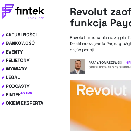
Revolut zaof
funkcja Pay
AKTUALNOŚCI
Revolut uruchamia nową platfor
BANKOWOŚĆ
Dzięki rozwiązaniu Payday uży
część pensji.
EVENTY
FELIETONY
RAFAŁ TOMASZEWSKI
#
R
OPUBLIKOWANO
19 SIERPN
WYWIADY
LEGAL
PODCASTY
EXTRA
FINTEK
OKIEM EKSPERTA