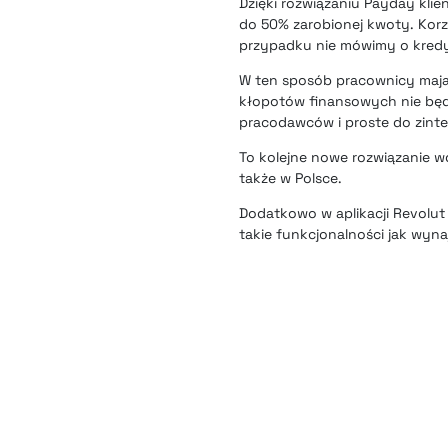
Dzięki rozwiązaniu Payday kli
do 50% zarobionej kwoty. Kor
przypadku nie mówimy o kredy
W ten sposób pracownicy mają 
kłopotów finansowych nie będ
pracodawców i proste do zint
To kolejne nowe rozwiązanie wd
także w Polsce
.
Dodatkowo
w aplikacji Revol
takie funkcjonalności jak wyn