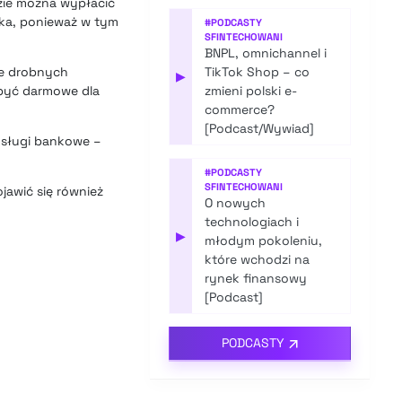
dzie można wypłacić
ika, ponieważ w tym
#
PODCASTY
SFINTECHOWANI
BNPL, omnichannel i
ie drobnych
TikTok Shop – co
▶
 być darmowe dla
zmieni polski e-
commerce?
[Podcast/Wywiad]
usługi bankowe –
#
PODCASTY
SFINTECHOWANI
ojawić się również
O nowych
technologiach i
▶
młodym pokoleniu,
które wchodzi na
rynek finansowy
[Podcast]
PODCASTY