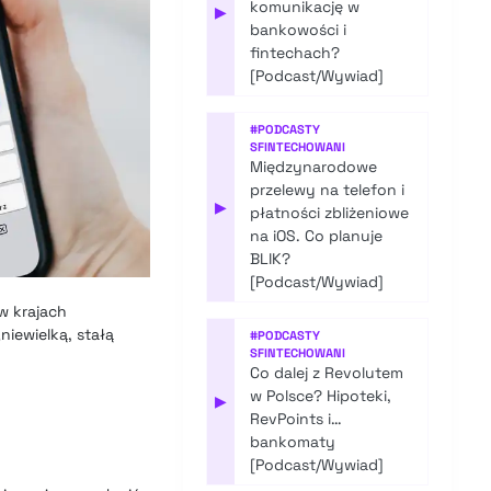
komunikację w
▶
bankowości i
fintechach?
[Podcast/Wywiad]
#
PODCASTY
SFINTECHOWANI
Międzynarodowe
przelewy na telefon i
▶
płatności zbliżeniowe
na iOS. Co planuje
BLIK?
[Podcast/Wywiad]
w krajach
niewielką, stałą
#
PODCASTY
SFINTECHOWANI
Co dalej z Revolutem
w Polsce? Hipoteki,
▶
RevPoints i…
bankomaty
[Podcast/Wywiad]