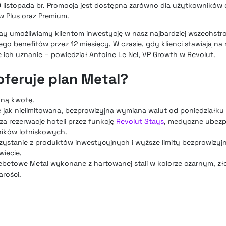
 20 listopada br. Promocja jest dostępna zarówno dla użytkownikó
w Plus oraz Premium.
day umożliwiamy klientom inwestycję w nasz najbardziej wszechstr
jego benefitów przez 12 miesięcy. W czasie, gdy klienci stawiają n
ie ich uznanie – powiedział Antoine Le Nel, VP Growth w Revolut.
feruje plan Metal?
ną kwotę.
 jak nielimitowana, bezprowizyjna wymiana walut od poniedziałku 
 rezerwacje hoteli przez funkcję
Revolut Stays
, medyczne ubezp
oników lotniskowych.
rzystanie z produktów inwestycyjnych i wyższe limity bezprowizyj
iecie.
ebetowe Metal wykonane z hartowanej stali w kolorze czarnym, 
arości.