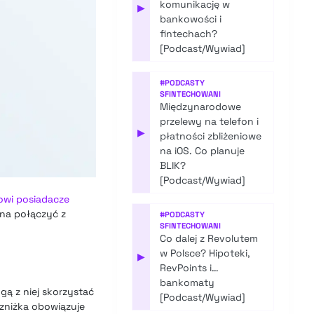
komunikację w
▶
bankowości i
fintechach?
[Podcast/Wywiad]
#
PODCASTY
SFINTECHOWANI
Międzynarodowe
przelewy na telefon i
▶
płatności zbliżeniowe
na iOS. Co planuje
BLIK?
[Podcast/Wywiad]
owi posiadacze
na połączyć z
#
PODCASTY
SFINTECHOWANI
Co dalej z Revolutem
w Polsce? Hipoteki,
▶
RevPoints i…
bankomaty
gą z niej skorzystać
[Podcast/Wywiad]
zniżka obowiązuje