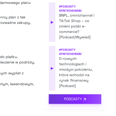
w darmowego planu
#
PODCASTY
SFINTECHOWANI
BNPL, omnichannel i
onny plan z tak
TikTok Shop – co
▶
a rozważne zakupy,
zmieni polski e-
commerce?
[Podcast/Wywiad]
#
PODCASTY
SFINTECHOWANI
do piątku,
O nowych
ieczenie w podróży,
technologiach i
▶
młodym pokoleniu,
nych wypłat z
które wchodzi na
rynek finansowy
złotym, lawendowym,
[Podcast]
PODCASTY