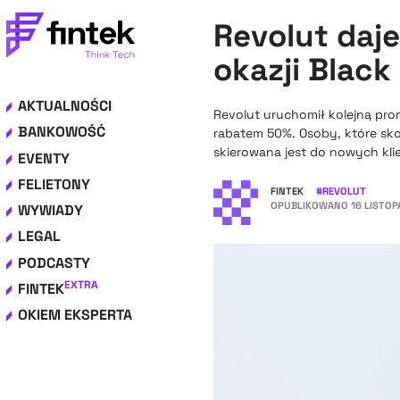
Revolut daje
okazji Black
AKTUALNOŚCI
Revolut uruchomił kolejną prom
BANKOWOŚĆ
rabatem 50%. Osoby, które skor
skierowana jest do nowych kli
EVENTY
FELIETONY
FINTEK
#
REVOLUT
OPUBLIKOWANO
16 LISTOP
WYWIADY
LEGAL
PODCASTY
EXTRA
FINTEK
OKIEM EKSPERTA