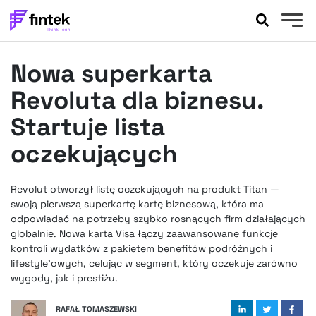
AKTUALNOŚCI
Nowa superkarta
BANKOWOŚĆ
EVENTY
Revoluta dla biznesu.
FELIETONY
Startuje lista
WYWIADY
oczekujących
LEGAL
PODCASTY
Revolut otworzył listę oczekujących na produkt Titan —
EXTRA
FINTEK
swoją pierwszą superkartę kartę biznesową, która ma
OKIEM EKSPERTA
odpowiadać na potrzeby szybko rosnących firm działających
globalnie. Nowa karta Visa łączy zaawansowane funkcje
kontroli wydatków z pakietem benefitów podróżnych i
lifestyle’owych, celując w segment, który oczekuje zarówno
wygody, jak i prestiżu.
RAFAŁ TOMASZEWSKI