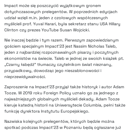
Impact może się poszczycić wyjątkowym gronem
dotychczasowych prelegentów. W poprzednich edycjach
udział wzięli m.in. jeden z czołowych współczesnych
myślicieli prof. Yuval Harari, była sekretarz stanu USA Hillary
Clinton czy prezes YouTube Susan Wojcicki.
Nie inaczej będzie i tym razem. Pierwszym zapowiedzianym
gościem specjalnym Impact’23 jest Nassim Nicholas Taleb,
jeden z najbardziej rozpoznawalnych pisarzy i poczytnych
ekonomistów na świecie. Taleb w jednej ze swoich książek pt.
„Czarny łabędź” tłumaczy czytelnikom świat nieznany,
przypadkowy, dowodząc jego nieszablonowości i
nieprzewidywalności.
Zaproszenie na Impact’23 przyjął także historyk i autor Adam
Tooze. W 2019 roku Foreign Policy uznało go za jednego z
najważniejszych globalnych myślicieli dekady. Adam Tooze
kieruje katedrą historii na Uniwersytecie Columbia, pełni także
funkcję dyrektora Instytutu Europejskiego.
Nazwiska kolejnych prelegentów, których będzie można
spotkać podczas Impact’23 w Poznaniu będą ogłaszane już