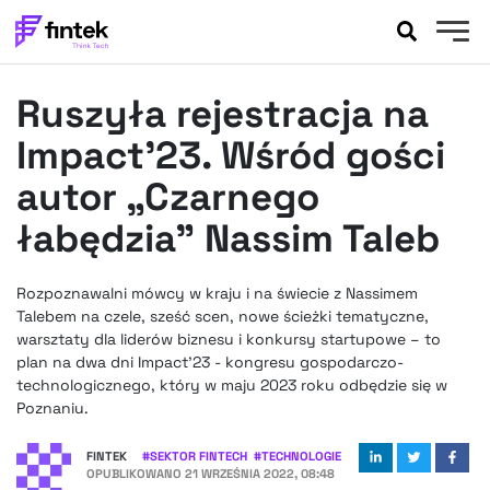
AKTUALNOŚCI
Ruszyła rejestracja na
BANKOWOŚĆ
EVENTY
Impact’23. Wśród gości
FELIETONY
autor „Czarnego
WYWIADY
łabędzia” Nassim Taleb
LEGAL
PODCASTY
Rozpoznawalni mówcy w kraju i na świecie z Nassimem
EXTRA
FINTEK
Talebem na czele, sześć scen, nowe ścieżki tematyczne,
OKIEM EKSPERTA
warsztaty dla liderów biznesu i konkursy startupowe – to
plan na dwa dni Impact’23 - kongresu gospodarczo-
technologicznego, który w maju 2023 roku odbędzie się w
Poznaniu.
FINTEK
#
SEKTOR FINTECH
#
TECHNOLOGIE
OPUBLIKOWANO
21 WRZEŚNIA 2022, 08:48