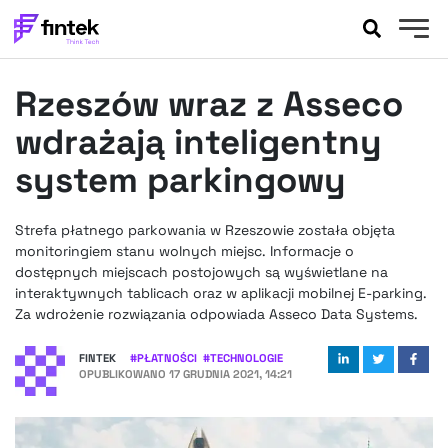
AKTUALNOŚCI
Rzeszów wraz z Asseco
BANKOWOŚĆ
EVENTY
wdrażają inteligentny
FELIETONY
system parkingowy
WYWIADY
LEGAL
Strefa płatnego parkowania w Rzeszowie została objęta
PODCASTY
monitoringiem stanu wolnych miejsc. Informacje o
EXTRA
dostępnych miejscach postojowych są wyświetlane na
FINTEK
interaktywnych tablicach oraz w aplikacji mobilnej E-parking.
OKIEM EKSPERTA
Za wdrożenie rozwiązania odpowiada Asseco Data Systems.
FINTEK
#
PŁATNOŚCI
#
TECHNOLOGIE
OPUBLIKOWANO
17 GRUDNIA 2021, 14:21