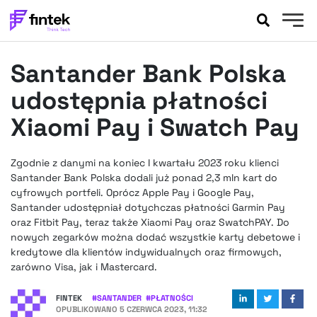
AKTUALNOŚCI
Santander Bank Polska
BANKOWOŚĆ
EVENTY
udostępnia płatności
FELIETONY
Xiaomi Pay i Swatch Pay
WYWIADY
LEGAL
Zgodnie z danymi na koniec I kwartału 2023 roku klienci
PODCASTY
Santander Bank Polska dodali już ponad 2,3 mln kart do
EXTRA
cyfrowych portfeli. Oprócz Apple Pay i Google Pay,
FINTEK
Santander udostępniał dotychczas płatności Garmin Pay
OKIEM EKSPERTA
oraz Fitbit Pay, teraz także Xiaomi Pay oraz SwatchPAY. Do
nowych zegarków można dodać wszystkie karty debetowe i
kredytowe dla klientów indywidualnych oraz firmowych,
zarówno Visa, jak i Mastercard.
FINTEK
#
SANTANDER
#
PŁATNOŚCI
OPUBLIKOWANO
5 CZERWCA 2023, 11:32