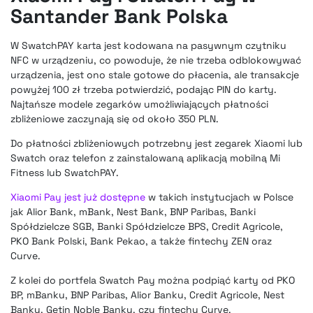
Santander Bank Polska
W SwatchPAY karta jest kodowana na pasywnym czytniku
NFC w urządzeniu, co powoduje, że nie trzeba odblokowywać
urządzenia, jest ono stale gotowe do płacenia, ale transakcje
powyżej 100 zł trzeba potwierdzić, podając PIN do karty.
Najtańsze modele zegarków umożliwiających płatności
zbliżeniowe zaczynają się od około 350 PLN.
Do płatności zbliżeniowych potrzebny jest zegarek Xiaomi lub
Swatch oraz telefon z zainstalowaną aplikacją mobilną Mi
Fitness lub SwatchPAY.
Xiaomi Pay jest już dostępne
w takich instytucjach w Polsce
jak Alior Bank, mBank, Nest Bank, BNP Paribas, Banki
Spółdzielcze SGB, Banki Spółdzielcze BPS, Credit Agricole,
PKO Bank Polski, Bank Pekao, a także fintechy ZEN oraz
Curve.
Z kolei do portfela Swatch Pay można podpiąć karty od PKO
BP, mBanku, BNP Paribas, Alior Banku, Credit Agricole, Nest
Banku, Getin Noble Banku, czy fintechu Curve.