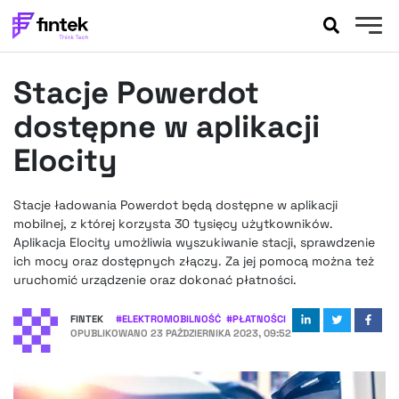
AKTUALNOŚCI
Stacje Powerdot
BANKOWOŚĆ
EVENTY
dostępne w aplikacji
FELIETONY
Elocity
WYWIADY
LEGAL
Stacje ładowania Powerdot będą dostępne w aplikacji
PODCASTY
mobilnej, z której korzysta 30 tysięcy użytkowników.
EXTRA
Aplikacja Elocity umożliwia wyszukiwanie stacji, sprawdzenie
FINTEK
ich mocy oraz dostępnych złączy. Za jej pomocą można też
OKIEM EKSPERTA
uruchomić urządzenie oraz dokonać płatności.
FINTEK
#
ELEKTROMOBILNOŚĆ
#
PŁATNOŚCI
OPUBLIKOWANO
23 PAŹDZIERNIKA 2023, 09:52