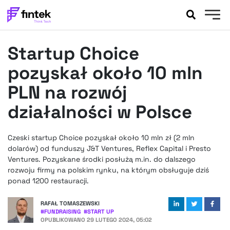
AKTUALNOŚCI
Startup Choice
BANKOWOŚĆ
EVENTY
pozyskał około 10 mln
FELIETONY
PLN na rozwój
WYWIADY
działalności w Polsce
LEGAL
PODCASTY
Czeski startup Choice pozyskał około 10 mln zł (2 mln
EXTRA
FINTEK
dolarów) od funduszy J&T Ventures, Reflex Capital i Presto
OKIEM EKSPERTA
Ventures. Pozyskane środki posłużą m.in. do dalszego
rozwoju firmy na polskim rynku, na którym obsługuje dziś
ponad 1200 restauracji.
RAFAŁ TOMASZEWSKI
#
FUNDRAISING
#
START UP
OPUBLIKOWANO
29 LUTEGO 2024, 05:02