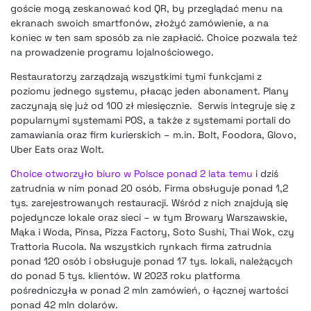
goście mogą zeskanować kod QR, by przeglądać menu na
ekranach swoich smartfonów, złożyć zamówienie, a na
koniec w ten sam sposób za nie zapłacić. Choice pozwala też
na prowadzenie programu lojalnościowego.
Restauratorzy zarządzają wszystkimi tymi funkcjami z
poziomu jednego systemu, płacąc jeden abonament. Plany
zaczynają się już od 100 zł miesięcznie. Serwis integruje się z
popularnymi systemami POS, a także z systemami portali do
zamawiania oraz firm kurierskich – m.in. Bolt, Foodora, Glovo,
Uber Eats oraz Wolt.
Choice otworzyło biuro w Polsce ponad 2 lata temu
i dziś
zatrudnia w nim ponad 20 osób. Firma obsługuje ponad 1,2
tys. zarejestrowanych restauracji. Wśród z nich znajdują się
pojedyncze lokale oraz sieci – w tym Browary Warszawskie,
Mąka i Woda, Pinsa, Pizza Factory, Soto Sushi, Thai Wok, czy
Trattoria Rucola. Na wszystkich rynkach firma zatrudnia
ponad 120 osób i obsługuje ponad 17 tys. lokali, należących
do ponad 5 tys. klientów. W 2023 roku platforma
pośredniczyła w ponad 2 mln zamówień, o łącznej wartości
ponad 42 mln dolarów.