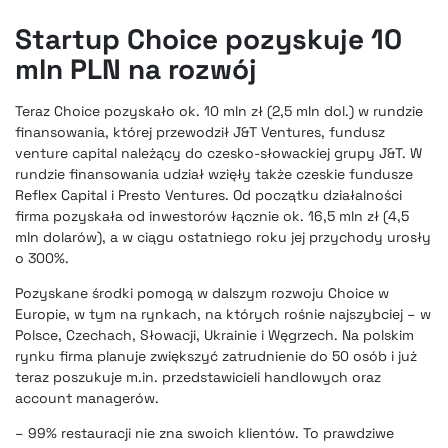
Startup Choice pozyskuje 10
mln PLN na rozwój
Teraz Choice pozyskało ok. 10 mln zł (2,5 mln dol.) w rundzie
finansowania, której przewodził J&T Ventures, fundusz
venture capital należący do czesko-słowackiej grupy J&T. W
rundzie finansowania udział wzięły także czeskie fundusze
Reflex Capital i Presto Ventures. Od początku działalności
firma pozyskała od inwestorów łącznie ok. 16,5 mln zł (4,5
mln dolarów), a w ciągu ostatniego roku jej przychody urosły
o 300%.
Pozyskane środki pomogą w dalszym rozwoju Choice w
Europie, w tym na rynkach, na których rośnie najszybciej – w
Polsce, Czechach, Słowacji, Ukrainie i Węgrzech. Na polskim
rynku firma planuje zwiększyć zatrudnienie do 50 osób i już
teraz poszukuje m.in. przedstawicieli handlowych oraz
account managerów.
– 99% restauracji nie zna swoich klientów. To prawdziwe