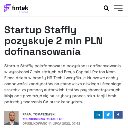
AKTUALNOŚCI
Startup Staffly
BANKOWOŚĆ
EVENTY
pozyskuje 2 mln PLN
FELIETONY
dofinansowania
WYWIADY
LEGAL
Startup Staffly poinformował o pozyskaniu dofinansowania
PODCASTY
w wysokości 2 mln złotych od Freya Capital i Protos Next.
EXTRA
Firma działa w branży HR Tech i weryfikuje kluczowe cechy
FINTEK
osobowości kandydatów na stanowiska niskiego i średniego
OKIEM EKSPERTA
szczebla za pomocą autorskich testów psychometrycznych.
Mają one przełożyć się na szybszy proces rekrutacji i brak
potrzeby tworzenia CV przez kandydata.
RAFAŁ TOMASZEWSKI
#
FUNDRAISING
#
START UP
OPUBLIKOWANO
14 LIPCA 2022, 07:42