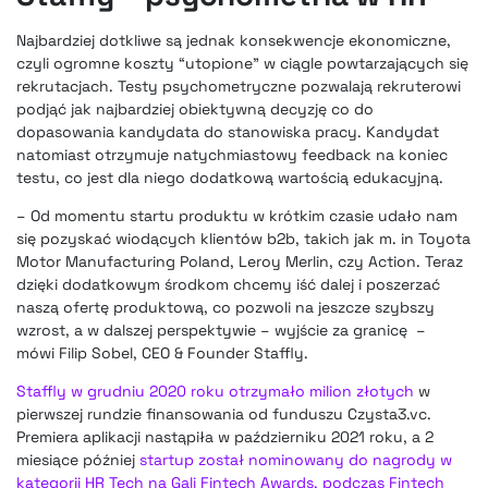
Najbardziej dotkliwe są jednak konsekwencje ekonomiczne,
czyli ogromne koszty “utopione” w ciągle powtarzających się
rekrutacjach. Testy psychometryczne pozwalają rekruterowi
podjąć jak najbardziej obiektywną decyzję co do
dopasowania kandydata do stanowiska pracy. Kandydat
natomiast otrzymuje natychmiastowy feedback na koniec
testu, co jest dla niego dodatkową wartością edukacyjną.
– Od momentu startu produktu w krótkim czasie udało nam
się pozyskać wiodących klientów b2b, takich jak m. in Toyota
Motor Manufacturing Poland, Leroy Merlin, czy Action. Teraz
dzięki dodatkowym środkom chcemy iść dalej i poszerzać
naszą ofertę produktową, co pozwoli na jeszcze szybszy
wzrost, a w dalszej perspektywie – wyjście za granicę –
mówi Filip Sobel, CEO & Founder Staffly.
Staffly w grudniu 2020 roku otrzymało milion złotych
w
pierwszej rundzie finansowania od funduszu Czysta3.vc.
Premiera aplikacji nastąpiła w październiku 2021 roku, a 2
miesiące później
startup został nominowany do nagrody w
kategorii HR Tech na Gali Fintech Awards, podczas Fintech