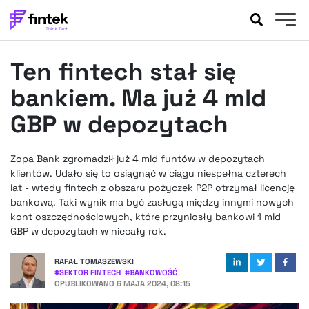
AKTUALNOŚCI
Ten fintech stał się
BANKOWOŚĆ
EVENTY
bankiem. Ma już 4 mld
FELIETONY
GBP w depozytach
WYWIADY
LEGAL
Zopa Bank zgromadził już 4 mld funtów w depozytach
PODCASTY
klientów. Udało się to osiągnąć w ciągu niespełna czterech
EXTRA
lat - wtedy fintech z obszaru pożyczek P2P otrzymał licencję
FINTEK
bankową. Taki wynik ma być zasługą między innymi nowych
OKIEM EKSPERTA
kont oszczędnościowych, które przyniosły bankowi 1 mld
GBP w depozytach w niecały rok.
RAFAŁ TOMASZEWSKI
#
SEKTOR FINTECH
#
BANKOWOŚĆ
OPUBLIKOWANO
6 MAJA 2024, 08:15