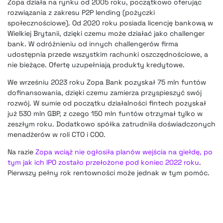
Zopa działa na rynku od 2005 roku, początkowo oferując
rozwiązania z zakresu P2P lending (pożyczki
społecznościowe). Od 2020 roku posiada licencję bankową w
Wielkiej Brytanii, dzięki czemu może działać jako challenger
bank. W odróżnieniu od innych challengerów firma
udostępnia przede wszystkim rachunki oszczędnościowe, a
nie bieżące. Ofertę uzupełniają produkty kredytowe.
We wrześniu 2023 roku Zopa Bank pozyskał 75 mln funtów
dofinansowania, dzięki czemu zamierza przyspieszyć swój
rozwój. W sumie od początku działalności fintech pozyskał
już 530 mln GBP, z czego 150 mln funtów otrzymał tylko w
zeszłym roku. Dodatkowo spółka zatrudniła doświadczonych
menadżerów w roli CTO i COO.
Na razie
Zopa wciąż nie ogłosiła planów wejścia na giełdę, po
tym jak ich IPO zostało przełożone pod koniec 2022 roku
.
Pierwszy pełny rok rentowności może jednak w tym pomóc.