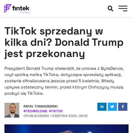
AKTUALNOŚCI
TikTok sprzedany w
BANKOWOŚĆ
EVENTY
kilka dni? Donald Trump
FELIETONY
jest przekonany
WYWIADY
LEGAL
Prezydent Donald Trump stwierdził, że umowa z ByteDance,
PODCASTY
czyli spółką matką TikToka, dotycząca sprzedaży aplikacji,
EXTRA
zostanie sfinalizowana jeszcze przed 5 kwietnia. Wtedy
FINTEK
upływa ostateczny termin, przed którym Chińczycy muszą
OKIEM EKSPERTA
pozbyć się TikToka.
RAFAŁ TOMASZEWSKI
#
TECHNOLOGIE
#
TIKTOK
OPUBLIKOWANO
1 KWIETNIA 2025, 09:32