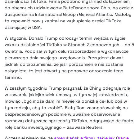
działalności TikToka. Firma podobno mysli nad dołączeniem
do obecnych udziałowców ByteDance spoza Chin, na czele z
Susquehanna International Group i General Atlantic. Miałoby
to zapewnić nowy kapitał na wykupienie części TikToka
działającej w USA.
W styczniu Donald Trump odroczył termin wejścia w życie
zakazu działalności TikToka w Stanach Zjednoczonych – do 5
kwietnia. Podpisał w tym celu rozporządzenie wykonawcze
pierwszego dnia swojego urzędowania. Prezydent dawał
jednak do zrozumienia, że jeśli porozumienie nie zostanie
osiągnięte, to jest otwarty na ponowne odroczenie tego
terminu.
W zeszłym tygodniu Trump przyznał, że Chiny odegrają rolę
w zawarciu jakiejkolwiek umowy, w tym w jej zatwierdzeniu,
mówiąc „być może dam im niewielką obniżkę ceł lub coś w
tym rodzaju, aby to zrobić”. Biały Dom zaangażował się na
bezprecedensowym poziomie w uważnie obserwowane
rozmowy dotyczące sprzedaży TikToka, odgrywając de facto
rolę banku inwestycyjnego – zauważa Reuters.
Wcześniej pisało się, że
amerykańskie firmy, takie jak Oracle,